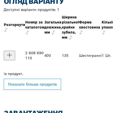
ОГЛЯД ВАРІАНТУ
Доступні варіанти продуктів:
1
Ширина
Номер за
Загальна
різальної
Форма
Кількі
Розгорнути
каталогом
довжина,
крайки
хвостовика
упако
мм
зубила,
мм
2 608 690
400
135
Шестигранні
1 Шт.
110
із
продукт.
Показати більше продуктів