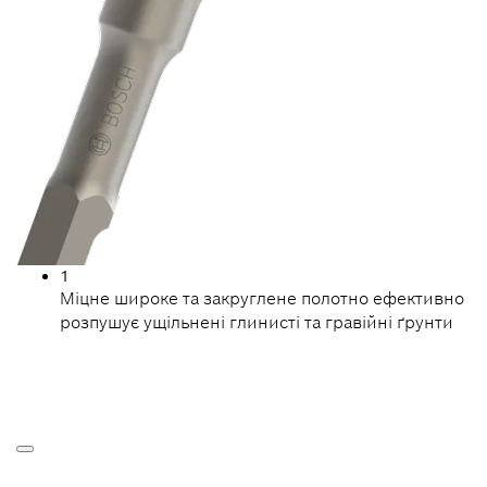
1
Міцне широке та закруглене полотно ефективно
розпушує ущільнені глинисті та гравійні ґрунти