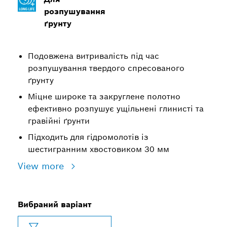
розпушування
ґрунту
Подовжена витривалість під час
розпушування твердого спресованого
ґрунту
Міцне широке та закруглене полотно
ефективно розпушує ущільнені глинисті та
гравійні ґрунти
Підходить для гідромолотів із
шестигранним хвостовиком 30 мм
View more
Вибраний варіант