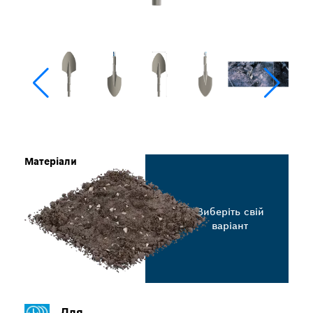
Матеріали
Виберіть свій
варіант
Для