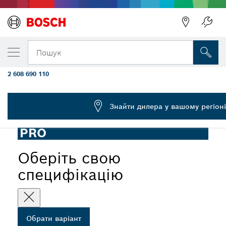
ОБРАНИЙ ВАРІАНТ
Заокруглене лопаткове зубило PRO HEX 3
Пошук
135 x 400 мм
2 608 690 110
...
Лопаткове зубило PRO Hex 30-4C, заокруглене
Знайти дилера у вашому регіоні
PRO
Оберіть свою
специфікацію
Обрати варіант