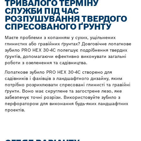
ТРИВАЛОГО ТЕРМІНУ
СЛУЖБИ ПІД ЧАС
РОЗПУШУВАННЯ ТВЕРДОГО
СПРЕСОВАНОГО ҐРУНТУ
Маєте проблеми з копанням у сухих, ущільнених
глинистих або гравійних ґрунтах? Довговічне лопаткове
зубило PRO HEX 30-4C полегшує подрібнення твердих
ґрунтів, допомагаючи ефективно виконувати загальні
роботи з озеленення та садівництва.
Лопаткове зубило PRO HEX 30-4C створено для
садівників і фахівців з ландшафтного дизайну, яким
потрібно розрихлювати спресовані глинисті та гравійні
ґрунти. Воно має скруглене та загострене лезо, яке
забезпечує точні розрізи. Використовуйте зубило з
перфоратором для виконання будь-яких ландшафтних
проектів.