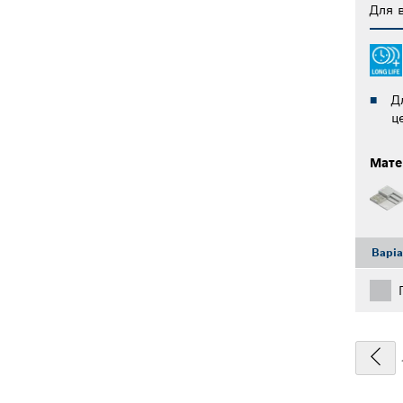
Для в
Д
ц
Мате
Варі