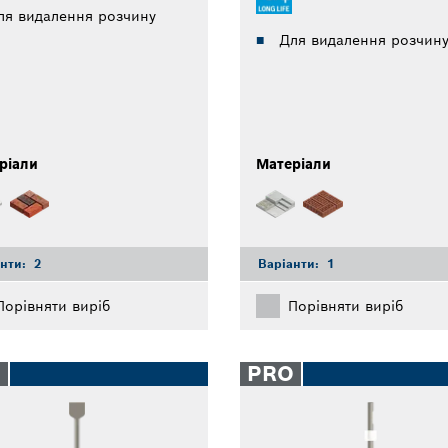
ля видалення розчину
Для видалення розчин
ріали
Матеріали
анти:
2
Варіанти:
1
Порівняти виріб
Порівняти виріб
O
PRO