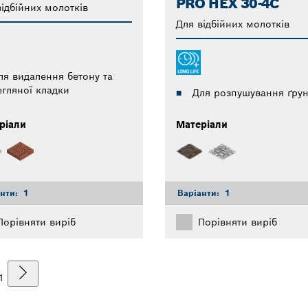
PRO HEX 30-4C
ідбійних молотків
Для відбійних молотків
ля видалення бетону та
егляної кладки
Для розпушування ґрун
ріали
Матеріали
анти:
1
Варіанти:
1
Порівняти виріб
Порівняти виріб
1