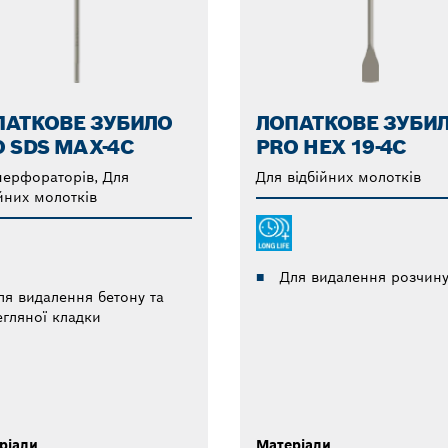
ПАТКОВЕ ЗУБИЛО
ЛОПАТКОВЕ ЗУБИ
 SDS MAX-4C
PRO HEX 19-4C
перфораторів, Для
Для відбійних молотків
йних молотків
Для видалення розчин
ля видалення бетону та
егляної кладки
ріали
Матеріали