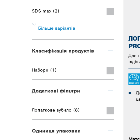
SDS max (2)
Більше варіантів
ЛО
PRO
Класифікація продуктів
Для 
відбі
Набори (1)
Додаткові фільтри
Д
ц
Лопаткове зубило (8)
Одиниця упаковки
Мате