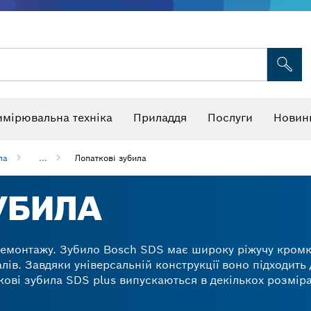
я для багатофункціональних інструментів
Пиляльні полотна й коронки
Шліфувальні круги, шліфувальні стрічки та шліфувальний папір
ізори та термодетектори
имірювальна техніка
Приладдя
Послуги
Новин
ла
...
Лопаткові зубила
УБИЛА
демонтажу. Зубило Bosch SDS має широку ріжучу кромк
алів. Завдяки універсальній конструкції воно підходить 
кові зубила SDS plus випускаються в декількох розміра
ило SDS max має найбільшу ширину й забезпечує оптим
тковим зубилам SDS видаляти тверду цеглу, бетон, розч