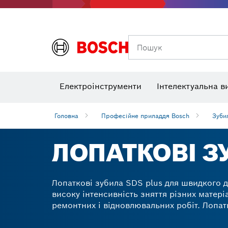
Приладд
Пошук
Кутоміри та нахиломіри
Теплов
Електроінструменти
Інтелектуальна в
Головна
Професійне приладдя Bosch
Зуби
ЛОПАТКОВІ З
Лопаткові зубила SDS plus для швидкого 
високу інтенсивність зняття різних матері
ремонтних і відновлювальних робіт. Лопат
видаляти різні матеріали. Лопаткове зуб
довбання під час демонтажу. Завдяки лопа