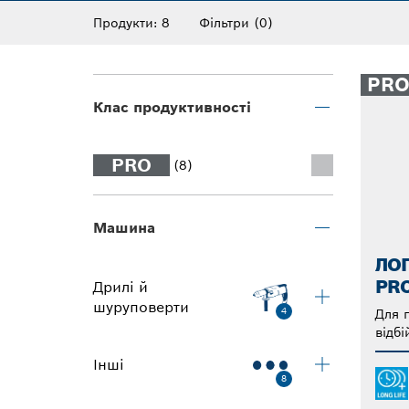
буде простіше та швидше.
Продукти: 8
Фільтри
(0)
PR
Клас продуктивності
PRO
(8)
Машина
ЛО
PRO
Дрилі й
шуруповерти
4
Для 
відбі
Інші
8