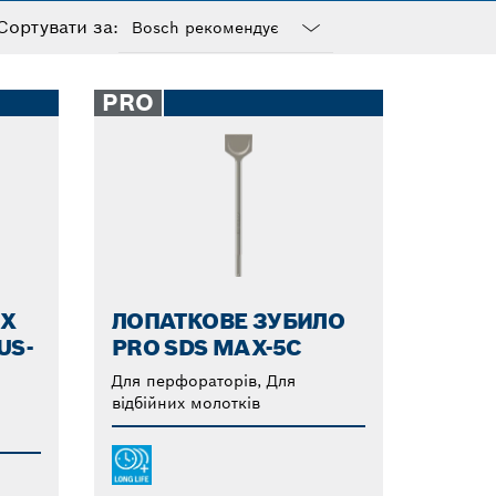
Сортувати за:
Dropdown
closed
PRO
ИХ
ЛОПАТКОВЕ ЗУБИЛО
US-
PRO SDS MAX-5C
Для перфораторів, Для
відбійних молотків