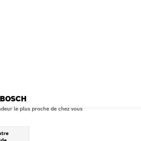
CH
OUS
 BOSCH
deur le plus proche de chez vous
ntre
ide