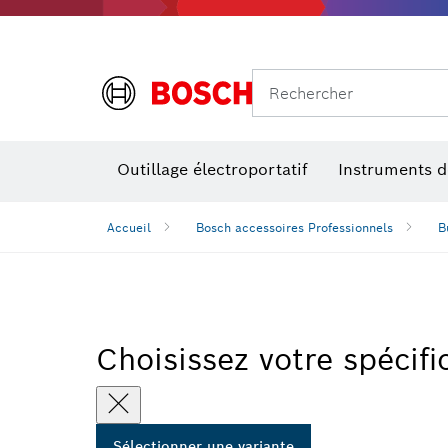
Rechercher
Accessoires pour outils multifonctions
Niveaux de performances
Outillage électroportatif
Instruments 
Accueil
Bosch accessoires Professionnels
B
Choisissez votre spécifi
Sélectionner une variante