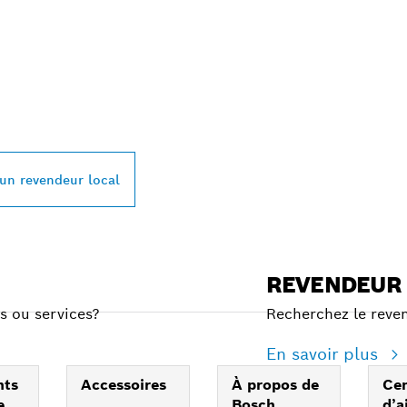
 REVENDEURS BOS
L PRÈS DE CHEZ V
 un revendeur local
REVENDEUR
s ou services?
Recherchez le reven
En savoir plus
nts
Accessoires
À propos de
Ce
e
Bosch
d’a