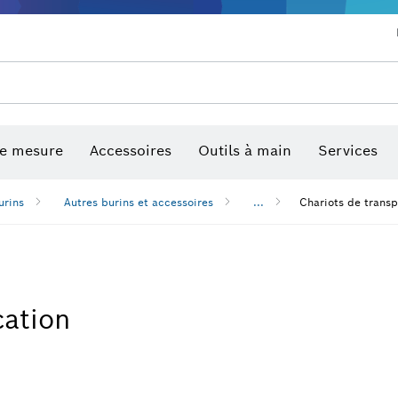
Lames de scie et scies trépans
Forage diamant, coupe et meula
Embouts de vissage et douilles
de mesure
Accessoires
Outils à main
Services
urins
Autres burins et accessoires
...
Chariots de transp
cation