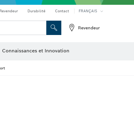
Revendeur
Durabilité
Contact
FRANÇAIS
Revendeur
ge
Disques à tronçonner, meules et brosses métalliques
Connaissances et Innovation
ort