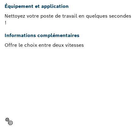
Équipement et application
Nettoyez votre poste de travail en quelques secondes
!
Informations complémentaires
Offre le choix entre deux vitesses
BESOIN D’UNE PIÈCE
DÉTACHÉE ?
Vous trouverez ici rapidement et facilement les
pièces détachées adaptées à votre outil
professionnel Bosch.
Sélectionner une pièce détachée