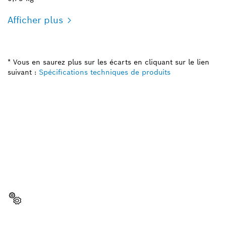
Afficher plus
* Vous en saurez plus sur les écarts en cliquant sur le lien
suivant :
Spécifications techniques de produits
BESOIN D’UNE PIÈCE
DÉTACHÉE ?
Vous trouverez ici rapidement et facilement les
pièces détachées adaptées à votre outil
professionnel Bosch.
Sélectionner une pièce détachée