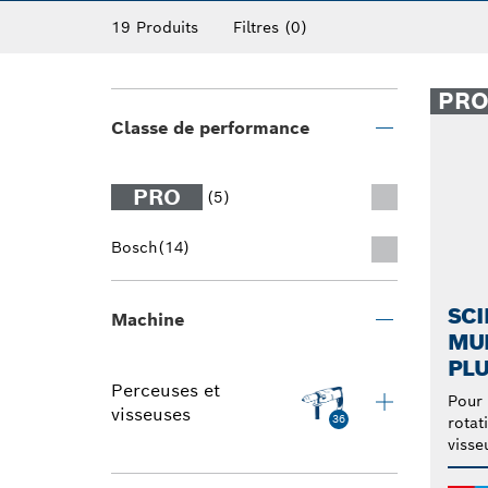
composition en carbure les rend très résis
19 Produits
Filtres
(0)
PR
Classe de performance
PRO
(5)
Bosch
(14)
SCI
Machine
MUL
PL
Perceuses et
Pour 
visseuses
36
rotat
visse