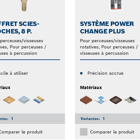
FRET SCIES-
SYSTÈME POWER
CHES, 8 P.
CHANGE PLUS
perceuses/visseuses
Pour perceuses/visseuses
ives, Pour perceuses /
rotatives, Pour perceuses /
uses à percussion
visseuses à percussion
cile à utiliser
Précision accrue
riaux
Matériaux
ntes:
1
Variantes:
1
Comparer le produit
Comparer le produit