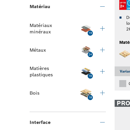
Matériau
Du
l
Matériaux
2
minéraux
19
Maté
Métaux
24
Matières
Varia
plastiques
16
Bois
18
PR
Interface