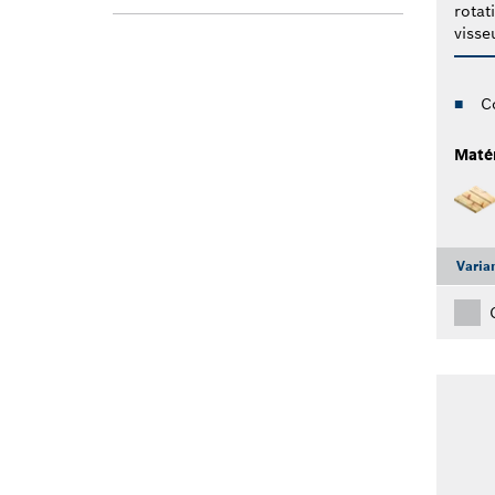
rotat
visse
C
Maté
Varia