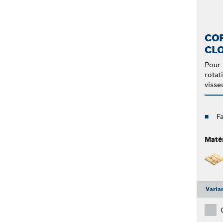
COF
CLO
Pour 
rotat
visse
Fa
Maté
Varia