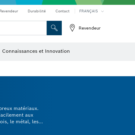
Revendeur
Durabilité
Contact
FRANÇAIS
Revendeur
ge
Disques à tronçonner, meules et brosses métalliques
Connaissances et Innovation
mbreux matériaux.
 facilement aux
is, le métal, les
scies trépans Bosch
uits. Leur