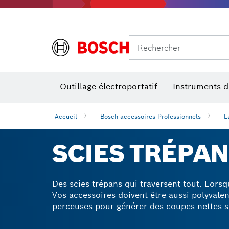
Rechercher
Accessoires pour outils multifonctions
Niveaux de performances
Outillage électroportatif
Instruments 
Accueil
Bosch accessoires Professionnels
L
SCIES TRÉPA
Des scies trépans qui traversent tout. Lors
Vos accessoires doivent être aussi polyvalen
perceuses pour générer des coupes nettes su
carrelages et le plastique. Qu'il s'agisse d'
contiennent précisément les outils nécessai