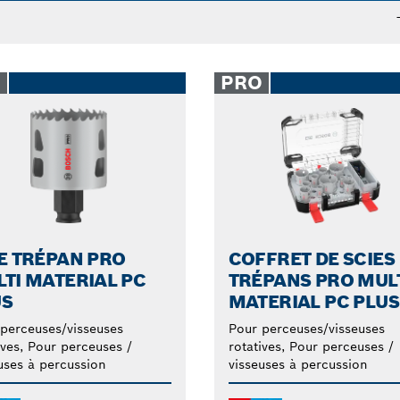
tantes, pour ne pas vous soucier de remplacements fréque
O
PRO
E TRÉPAN PRO
COFFRET DE SCIES
TI MATERIAL PC
TRÉPANS PRO MUL
US
MATERIAL PC PLUS
perceuses/visseuses
Pour perceuses/visseuses
ives, Pour perceuses /
rotatives, Pour perceuses /
uses à percussion
visseuses à percussion