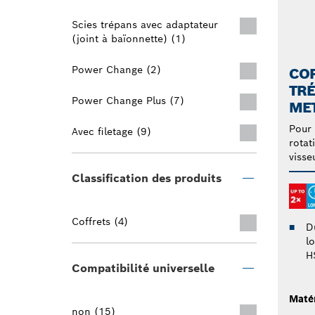
Scies trépans avec adaptateur
(joint à baïonnette) (1)
Power Change (2)
COF
TRÉ
Power Change Plus (7)
MET
Pour 
Avec filetage (9)
rotat
visse
Classification des produits
Coffrets (4)
Du
l
H
Compatibilité universelle
Maté
non (15)