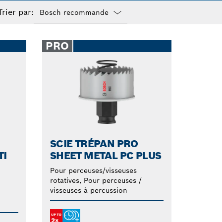
nts.
Trier par:
Dropdown
closed
PRO
SCIE TRÉPAN PRO
TI
SHEET METAL PC PLUS
Pour perceuses/visseuses
rotatives, Pour perceuses /
visseuses à percussion