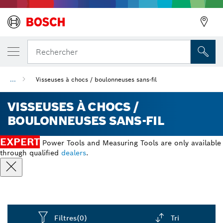
Rechercher
...
Visseuses à chocs / boulonneuses sans-fil
Précédent
VISSEUSES À CHOCS /
BOULONNEUSES SANS-FIL
EXPERT
Power Tools and Measuring Tools are only available
through qualified
dealers
.
Filtres
(0)
Tri