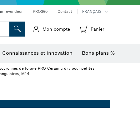
Mesureurs d’angle et niveaux électroniques
Caméras et détecteurs thermiques
un revendeur
PRO360
Contact
FRANÇAIS
Mon compte
Panier
Connaissances et innovation
Bons plans %
 couronnes de forage PRO Ceramic dry pour petites
angulaires, M14