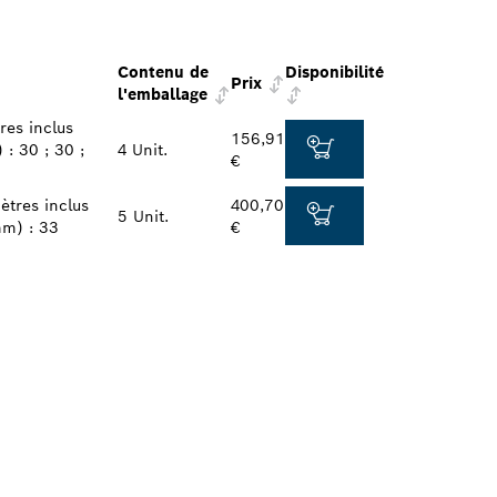
Contenu de
Disponibilité
Prix
l'emballage
res inclus
156,91
 : 30 ; 30 ;
4 Unit.
€
ètres inclus
400,70
5 Unit.
mm) : 33
€
H