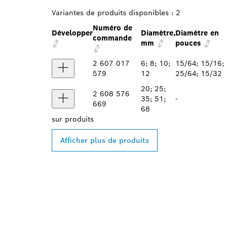
Variantes de produits disponibles :
2
Numéro de
Développer
Diamètre,
Diamètre en
commande
mm
pouces
2 607 017
6; 8; 10;
15/64; 15/16;
579
12
25/64; 15/32
20; 25;
2 608 576
35; 51;
-
669
68
sur
produits
Afficher plus de produits
TROUVEZ UN 
PROFESSIONA