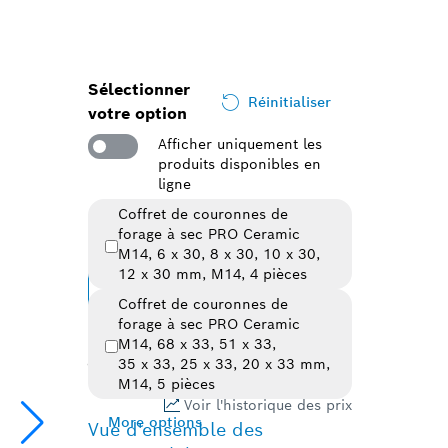
Sélectionner
Réinitialiser
votre option
Afficher uniquement les
produits disponibles en
ligne
Coffret de couronnes de
forage à sec PRO Ceramic
Variante sélectionnée
M14, 6 x 30, 8 x 30, 10 x 30,
12 x 30 mm, M14, 4 pièces
Changer de variante
Coffret de couronnes de
forage à sec PRO Ceramic
156,91 €
TVA
M14, 68 x 33, 51 x 33,
de
incluse
35 x 33, 25 x 33, 20 x 33 mm,
129,68 €
HT
M14, 5 pièces
Voir l'historique des prix
More options
Vue d'ensemble des