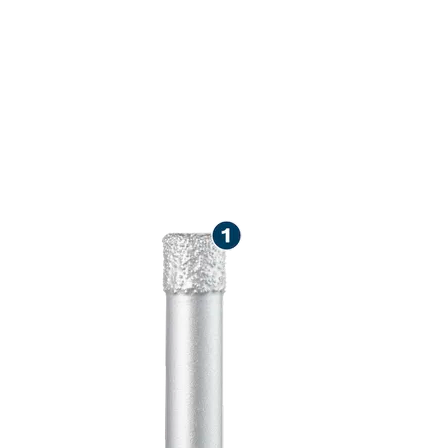
LONGUE DURÉE
SEC DANS LE
DURS ET TEN