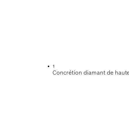
 DE VIE LORS DU
S CARREAUX DE C
DRES
1
Concrétion diamant de haute 