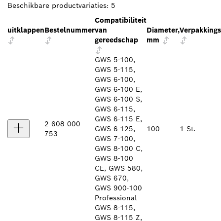
Beschikbare productvariaties:
5
Compatibiliteit
uitklappen
Bestelnummer
van
Diameter,
Verpakking
gereedschap
mm
GWS 5-100,
GWS 5-115,
GWS 6-100,
GWS 6-100 E,
GWS 6-100 S,
GWS 6-115,
GWS 6-115 E,
2 608 000
GWS 6-125,
100
1 St.
753
GWS 7-100,
GWS 8-100 C,
GWS 8-100
CE, GWS 580,
GWS 670,
GWS 900-100
Professional
GWS 8-115,
GWS 8-115 Z,