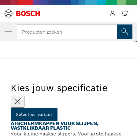
JOUW GESELECTEERDE VARIANT
Afschermkappen voor slijpen, vastklikbaar 
Producten zoeken
v
...
Afschermkappen voor slijpen, vastklikbaar plastic
Kies jouw specificatie
Selecteer variant
AFSCHERMKAPPEN VOOR SLIJPEN,
VASTKLIKBAAR PLASTIC
Voor kleine haakse slijpers, Voor grote haakse