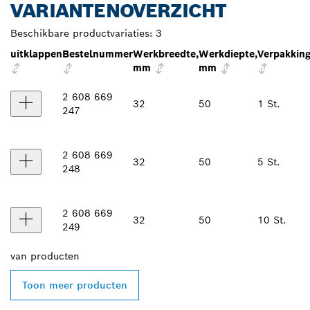
VARIANTENOVERZICHT
Beschikbare productvariaties:
3
uitklappen
Bestelnummer
Werkbreedte,
Werkdiepte,
Verpakkin
mm
mm
2 608 669
32
50
1 St.
247
2 608 669
32
50
5 St.
248
2 608 669
32
50
10 St.
249
van
producten
Toon meer producten