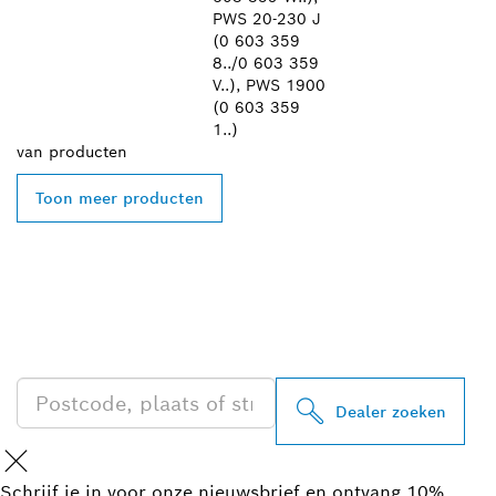
PWS 20-230 J
(0 603 359
8../0 603 359
V..), PWS 1900
(0 603 359
1..)
van
producten
Toon meer producten
ZOEK BOSCH
PROFESSIONAL DEALER
IN UW BUURT
Dealer zoeken
Schrijf je in voor onze nieuwsbrief en ontvang 10%