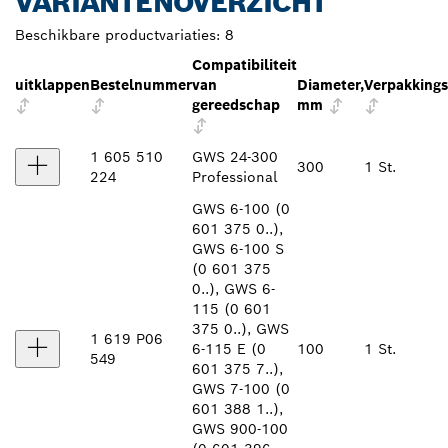
VARIANTENOVERZICHT
Beschikbare productvariaties:
8
Compatibiliteit
uitklappen
Bestelnummer
van
Diameter,
Verpakking
gereedschap
mm
1 605 510
GWS 24-300
300
1 St.
224
Professional
GWS 6-100 (0
601 375 0..),
GWS 6-100 S
(0 601 375
0..), GWS 6-
115 (0 601
375 0..), GWS
1 619 P06
6-115 E (0
100
1 St.
549
601 375 7..),
GWS 7-100 (0
601 388 1..),
GWS 900-100