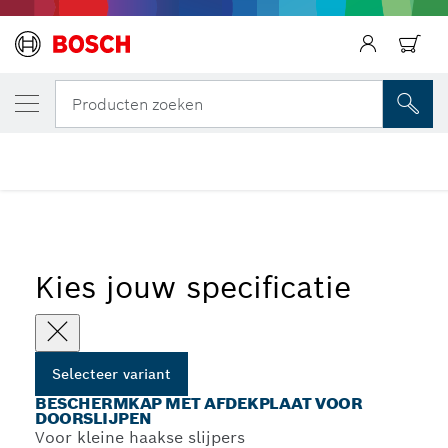
JOUW GESELECTEERDE VARIANT
Beschermkap met afdekplaat voor doorslij
Producten zoeken
Beschermkappen met afdekplaat met schroefbevestiging
...
voor doorslijpen
Kies jouw specificatie
Selecteer variant
BESCHERMKAP MET AFDEKPLAAT VOOR
DOORSLIJPEN
Voor kleine haakse slijpers