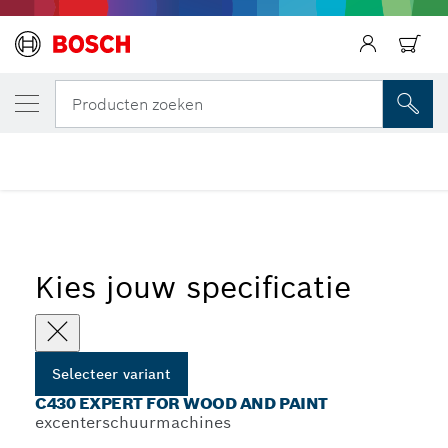
JOUW GESELECTEERDE VARIANT
C430 Expert for Wood and Paint
Producten zoeken
...
C430 Expert for Wood schuurvellen voor vlakschuurmachines
Kies jouw specificatie
Selecteer variant
C430 EXPERT FOR WOOD AND PAINT
excenterschuurmachines