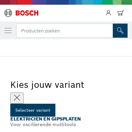
Terug
JOUW GESELECTEERDE VARIANT
Elektricien en gipsplaten
Terug
Producten zoeken
...
Electrician and Drywall Zaagbladenset, 5-delig
Terug
Kies jouw variant
Selecteer variant
ELEKTRICIEN EN GIPSPLATEN
Voor oscillerende multitools