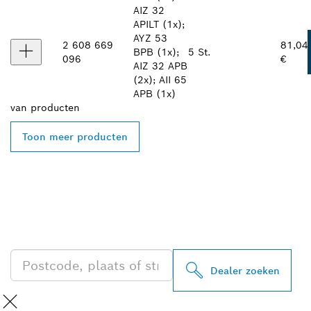
AIZ 32
APILT (1x);
AYZ 53
2 608 669
81,04
BPB (1x);
5 St.
096
€
AIZ 32 APB
(2x); AII 65
APB (1x)
van
producten
Toon meer producten
ZOEK BOSCH
PROFESSIONAL DEALER
IN UW BUURT
Dealer zoeken