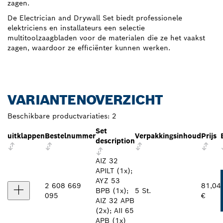
zagen.
De Electrician and Drywall Set biedt professionele
elektriciens en installateurs een selectie
multitoolzaagbladen voor de materialen die ze het vaakst
zagen, waardoor ze efficiënter kunnen werken.
VARIANTENOVERZICHT
Beschikbare productvariaties:
2
Set
uitklappen
Bestelnummer
Verpakkingsinhoud
Prijs
description
AIZ 32
APILT (1x);
AYZ 53
2 608 669
81,04
BPB (1x);
5 St.
095
€
AIZ 32 APB
(2x); AII 65
APB (1x)