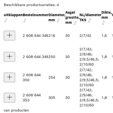
Beschikbare productvariaties:
4
Asgat
Dikte,
uitklappen
Bestelnummer
Diameter,
NL/diameter
grootte,
mm
mm
TKS
mm
2 608 644 346
216
30
2/7/42
1,6
2/7/42;
2/9/46;
2 608 644 349
250
30
1,8
2/9,5/46,5;
2/10/60
2/7/42;
2 608 644
2/9/46;
254
30
1,8
350
2/9,5/46,5;
2/10/60
2/7/42;
2 608 644
2/9/46;
305
30
1,8
353
2/9,5/46,5;
2/10/60
van
producten