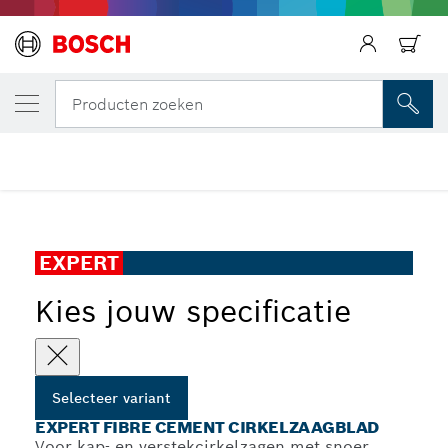
JOUW GESELECTEERDE VARIANT
EXPERT Fibre Cement cirkelzaagblad
Producten zoeken
EXPERT Fibre Cement corded cirkelzaagblad voor
...
verstekzaag
EXPERT
Kies jouw specificatie
Selecteer variant
EXPERT FIBRE CEMENT CIRKELZAAGBLAD
Voor kap- en verstekcirkelzagen met snoer