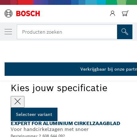
JOUW GESELECTEERDE VARIANT
Cirkelzaagblad Expert for Aluminium
Producten zoeken
2 608 644 092
...
Expert for Aluminium cirkelzaagbladen voor handzagen
Verkrijgbaar bij onze part
Kies jouw specificatie
Selecteer variant
EXPERT FOR ALUMINIUM CIRKELZAAGBLAD
Voor handcirkelzagen met snoer
Bestelnummer 2 608 644 092