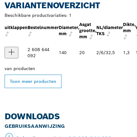
VARIANTENOVERZICHT
Beschikbare productvariaties:
1
Asgat
Dikte,
uitklappen
Bestelnummer
Diameter,
NL/diameter
grootte,
mm
mm
TKS
mm
2 608 644
140
20
2/6/32,5
1,3
092
van
producten
Toon meer producten
DOWNLOADS
GEBRUIKSAANWIJZING