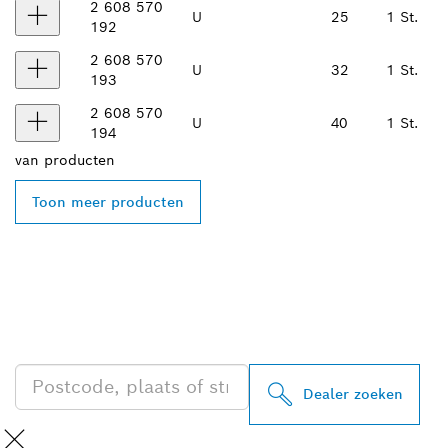
2 608 570
U
25
1 St.
192
2 608 570
U
32
1 St.
193
2 608 570
U
40
1 St.
194
van
producten
Toon meer producten
ZOEK BOSCH
PROFESSIONAL DEALER
IN UW BUURT
Dealer zoeken