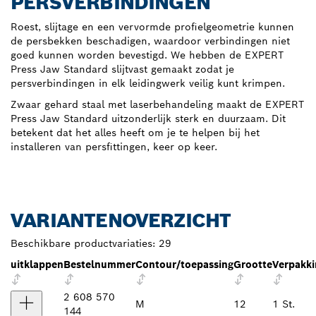
PERSVERBINDINGEN
Roest, slijtage en een vervormde profielgeometrie kunnen
de persbekken beschadigen, waardoor verbindingen niet
goed kunnen worden bevestigd. We hebben de EXPERT
Press Jaw Standard slijtvast gemaakt zodat je
persverbindingen in elk leidingwerk veilig kunt krimpen.
Zwaar gehard staal met laserbehandeling maakt de EXPERT
Press Jaw Standard uitzonderlijk sterk en duurzaam. Dit
betekent dat het alles heeft om je te helpen bij het
installeren van persfittingen, keer op keer.
VARIANTENOVERZICHT
Beschikbare productvariaties:
29
uitklappen
Bestelnummer
Contour/toepassing
Grootte
Verpakk
2 608 570
M
12
1 St.
144