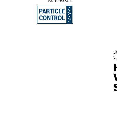
van Bosch
E
V