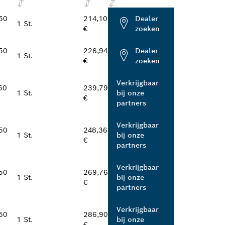
50
214,10
Dealer
1 St.
€
zoeken
50
226,94
Dealer
1 St.
€
zoeken
Verkrijgbaar
50
239,79
1 St.
bij onze
€
partners
Verkrijgbaar
50
248,36
1 St.
bij onze
€
partners
Verkrijgbaar
50
269,76
1 St.
bij onze
€
partners
Verkrijgbaar
50
286,90
1 St.
bij onze
€