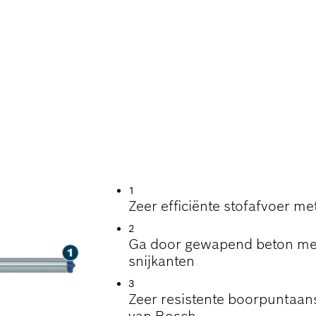
 BOREN MET STOF
ETON
1
Zeer efficiënte stofafvoer me
2
Ga door gewapend beton met
snijkanten
3
Zeer resistente boorpuntaans