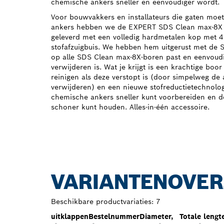
chemische ankers sneller en eenvoudiger wordt.
Voor bouwvakkers en installateurs die gaten mo
ankers hebben we de EXPERT SDS Clean max-8X 
geleverd met een volledig hardmetalen kop met 4
stofafzuigbuis. We hebben hem uitgerust met de 
op alle SDS Clean max-8X-boren past en eenvoud
verwijderen is. Wat je krijgt is een krachtige boor
reinigen als deze verstopt is (door simpelweg de 
verwijderen) en een nieuwe stofreductietechnolo
chemische ankers sneller kunt voorbereiden en d
schoner kunt houden. Alles-in-één accessoire.
VARIANTENOVER
Beschikbare productvariaties:
7
uitklappen
Bestelnummer
Diameter,
Totale lengt