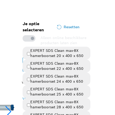
Je optie
Resetten
selecteren
Alleen online beschikbare
producten laten zien
EXPERT SDS Clean max-8X
Geselecteerde variant
hamerboorset 20 x 400 x 650
EXPERT SDS Clean max-8X
Variant wijzigen
hamerboorset 22 x 400 x 650
214,10 €
EXPERT SDS Clean max-8X
incl.
hamerboorset 24 x 400 x 650
vanaf
btw.
176,95 €
excl. btw.
EXPERT SDS Clean max-8X
Bekijk prijsgeschiedenis
hamerboorset 25 x 400 x 650
Variantenoverzicht
(7)
EXPERT SDS Clean max-8X
hamerboorset 28 x 400 x 650
EXPERT SDS Clean max-8X