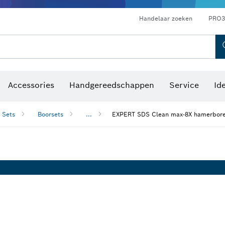
Optische waterpastoestellen
Handelaar zoeken
PRO3
Accessories
Handgereedschappen
Service
Id
Sets
Boorsets
...
EXPERT SDS Clean max-8X hamerboren