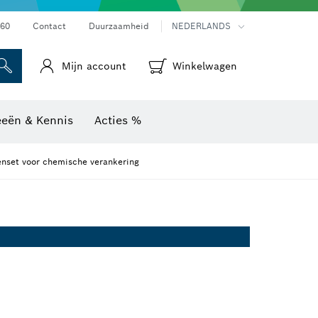
Warmtebeeldcamera's & thermodetectoren
60
Contact
Duurzaamheid
NEDERLANDS
Mijn account
Winkelwagen
eeën & Kennis
Acties %
set voor chemische verankering