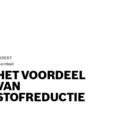
XPERT
oordeel
HET VOORDEEL
VAN
STOFREDUCTIE