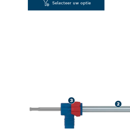
Selecteer uw optie
GEAVANCEERD
GEWAPEND B