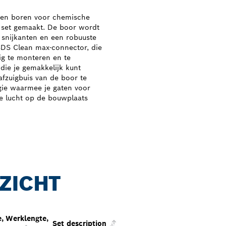
eten boren voor chemische
set gemaakt. De boor wordt
 snijkanten en een robuuste
SDS Clean max-connector, die
ig te monteren en te
 die je gemakkelijk kunt
afzuigbuis van de boor te
gie waarmee je gaten voor
e lucht op de bouwplaats
ZICHT
e,
Werklengte,
Set description