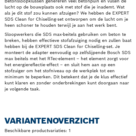
Betonsloopklussen genereren veel betonpuin en vullen de
lucht op de bouwplaats ook met stof die je inademt. Wat
als je dit stof zou kunnen afzuigen? We hebben de EXPERT
SDS Clean for Chiselling-set ontworpen om de lucht om je
heen schoner te houden terwijl je aan het werk bent.
Sloopwerkers die SDS max-beitels gebruiken om beton te
breken, hebben effectieve stofafzuiging nodig en zullen baat
hebben bij de EXPERT SDS Clean for Chiselling-set. Je
monteert de adapter eenvoudig op zelfslijpende Bosch SDS
max beitels met het RTec-element – het element zorgt voor
het energiereflectie-effect – en sluit hem aan op een
stofzuiger om het stofniveau op de werkplek tot een
minimum te beperken. Dit betekent dat je de klus effectief
kunt klaren en zonder onderbrekingen kunt doorgaan naar
je volgende taak.
VARIANTENOVERZICHT
Beschikbare productvariaties:
1