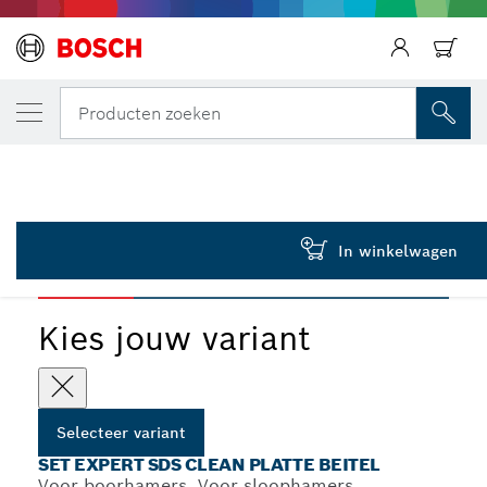
JOUW GESELECTEERDE VARIANT
EXPERT SDS Clean max Platte Beitel Adap
Producten zoeken
2 608 901 477
...
EXPERT SDS Clean set voor platte beitelset
In winkelwagen
EXPERT
Kies jouw variant
Selecteer variant
SET EXPERT SDS CLEAN PLATTE BEITEL
Voor boorhamers, Voor sloophamers