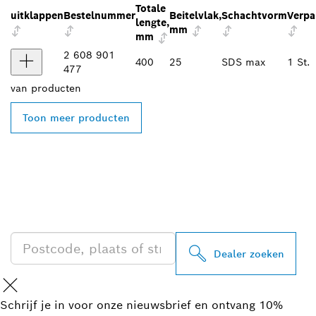
Totale
uitklappen
Bestelnummer
Beitelvlak,
Schachtvorm
Verpa
lengte,
mm
mm
2 608 901
400
25
SDS max
1 St.
477
van
producten
Toon meer producten
ZOEK BOSCH
PROFESSIONAL DEALER
IN UW BUURT
Dealer zoeken
Schrijf je in voor onze nieuwsbrief en ontvang 10%