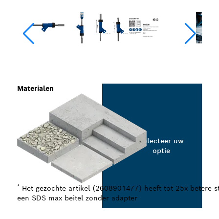
Materialen
Selecteer uw
optie
*
Het gezochte artikel (2608901477) heeft tot 25x betere s
een SDS max beitel zonder adapter