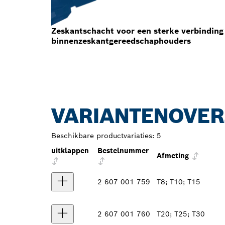
Zeskantschacht voor een sterke verbindin
binnenzeskantgereedschaphouders
VARIANTENOVER
Beschikbare productvariaties:
5
uitklappen
Bestelnummer
Afmeting
2 607 001 759
T8; T10; T15
2 607 001 760
T20; T25; T30