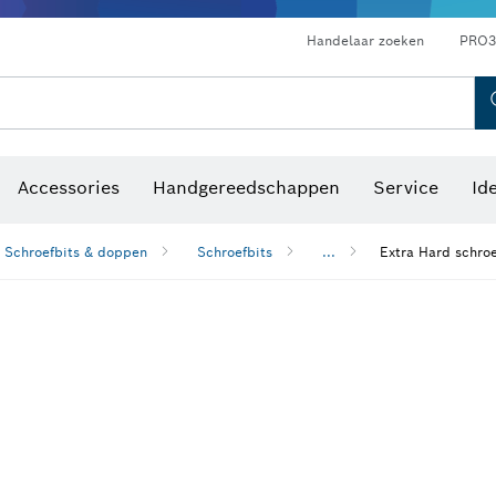
Optische waterpastoestellen
Handelaar zoeken
PRO3
Accessories
Handgereedschappen
Service
Id
Schroefbits & doppen
Schroefbits
...
Extra Hard schroe