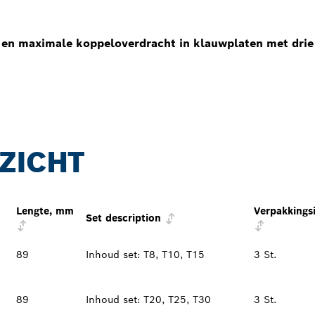
g en maximale koppeloverdracht in klauwplaten met dri
ZICHT
Lengte, mm
Verpakkings
Set description
89
Inhoud set: T8, T10, T15
3 St.
89
Inhoud set: T20, T25, T30
3 St.