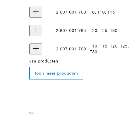
2 607 001 763
T8; T10; T15
2 607 001 764
T20; T25; T30
T10; T15; T20; T25;
2 607 001 768
T30
van
producten
Toon meer producten