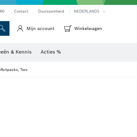
Warmtebeeldcamera's & thermodetectoren
60
Contact
Duurzaamheid
NEDERLANDS
Mijn account
Winkelwagen
eeën & Kennis
Acties %
fbitpacks, Torx