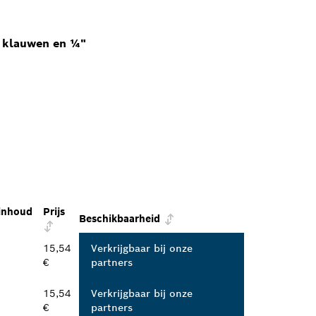
e klauwen en ¼"
inhoud
Prijs
Beschikbaarheid
15,54
Verkrijgbaar bij onze
€
partners
15,54
Verkrijgbaar bij onze
€
partners