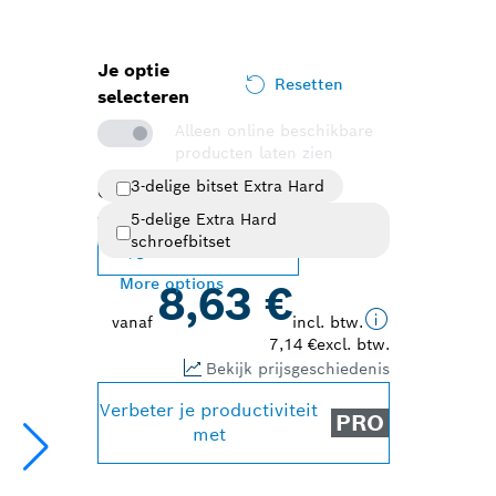
Je optie
Resetten
selecteren
Alleen online beschikbare
producten laten zien
3-delige bitset Extra Hard
Geselecteerde variant
5-delige Extra Hard
schroefbitset
Variant wijzigen
More options
8,63 €
vanaf
incl. btw.
7,14 €
excl. btw.
Bekijk prijsgeschiedenis
Verbeter je productiviteit
PRO
met