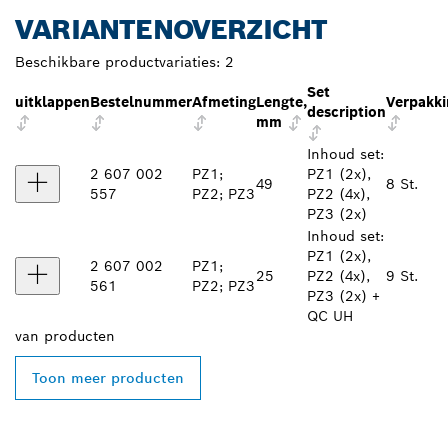
VARIANTENOVERZICHT
Beschikbare productvariaties:
2
Set
uitklappen
Bestelnummer
Afmeting
Lengte,
Verpakk
description
mm
Inhoud set:
2 607 002
PZ1;
PZ1 (2x),
49
8 St.
557
PZ2; PZ3
PZ2 (4x),
PZ3 (2x)
Inhoud set:
PZ1 (2x),
2 607 002
PZ1;
25
PZ2 (4x),
9 St.
561
PZ2; PZ3
PZ3 (2x) +
QC UH
van
producten
Toon meer producten