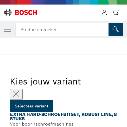
JOUW GESELECTEERDE VARIANT
Extra Hard-schroefbitset, Robust Line, 8 st
Producten zoeken
...
Extra Hard schroefbitsets - Robust Line - PZ
Kies jouw variant
Selecteer variant
EXTRA HARD-SCHROEFBITSET, ROBUST LINE, 8
STUKS
Voor boor-/schroefmachines