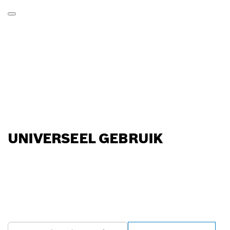
UNIVERSEEL GEBRUIK
ZOEK BOSCH
PROFESSIONAL DEALER
IN UW BUURT