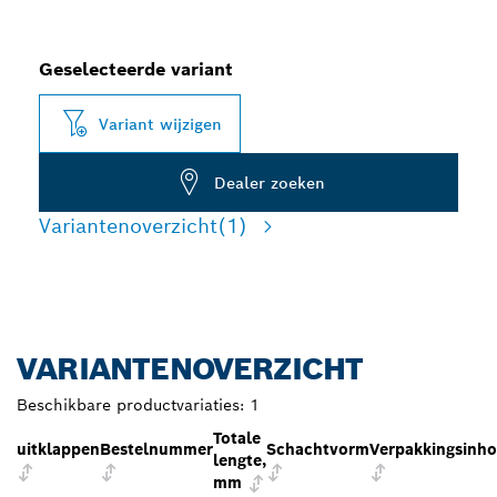
Geselecteerde variant
Variant wijzigen
Dealer zoeken
Variantenoverzicht
(1)
VARIANTENOVERZICHT
Beschikbare productvariaties:
1
Totale
uitklappen
Bestelnummer
Schachtvorm
Verpakkingsinh
lengte,
mm