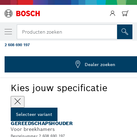
JOUW GESELECTEERDE VARIANT
Gereedschapshouder voor stamperplaat 2
Producten zoeken
zeskantopname
2 608 690 197
Gereedschapshouders voor stampervoeten en
...
bouchardeerkoppen, zeskantschacht van 22 mm
Dealer zoeken
Kies jouw specificatie
Selecteer variant
GEREEDSCHAPSHOUDER
Voor breekhamers
Bestelnummer 2 608 690 197