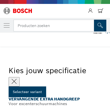
JOUW GESELECTEERDE VARIANT
Vervangende extra handgreep
Producten zoeken
4,
vanaf
...
Handgrepen voor excenterschuurmachines
Kies jouw specificatie
Selecteer variant
VERVANGENDE EXTRA HANDGREEP
Voor excenterschuurmachines