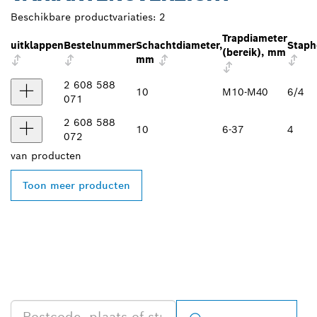
Beschikbare productvariaties:
2
Trapdiameter
uitklappen
Bestelnummer
Schachtdiameter,
Staph
(bereik), mm
mm
2 608 588
10
M10-M40
6/4
071
2 608 588
10
6-37
4
072
van
producten
Toon meer producten
ZOEK BOSCH
PROFESSIONAL DEALER
IN UW BUURT