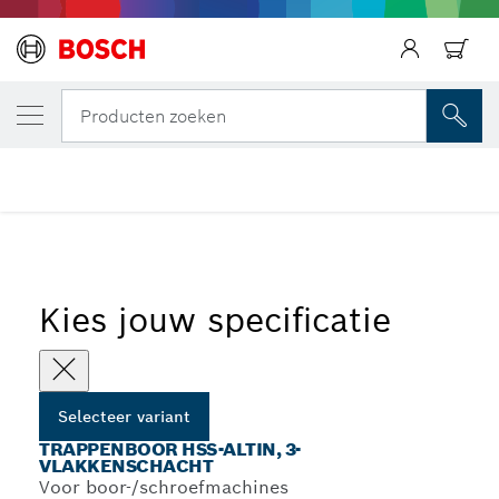
JOUW GESELECTEERDE VARIANT
Trappenboor HSS-AlTiN, 3-vlakkenschacht
Terug
Terug
Producten zoeken
HSS-AlTiN trappenboren met 3-vlakkenschacht voor
...
kabelinstallaties
Kies jouw specificatie
Selecteer variant
TRAPPENBOOR HSS-ALTIN, 3-
VLAKKENSCHACHT
Voor boor-/schroefmachines