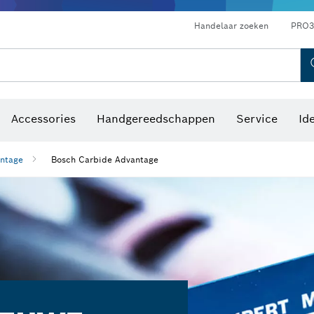
Optische waterpastoestellen
Handelaar zoeken
PRO3
Accessories
Handgereedschappen
Service
Id
ntage
Bosch Carbide Advantage