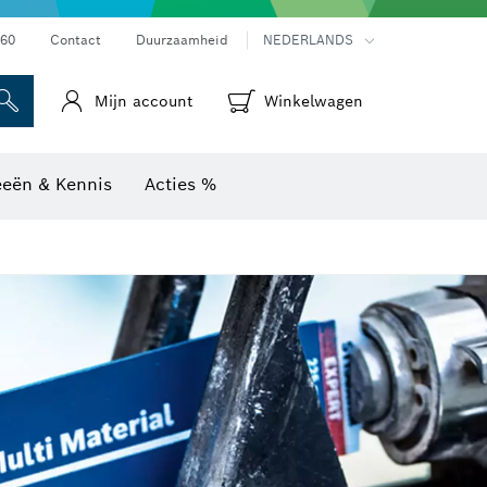
Warmtebeeldcamera's & thermodetectoren
60
Contact
Duurzaamheid
NEDERLANDS
Mijn account
Winkelwagen
eeën & Kennis
Acties %