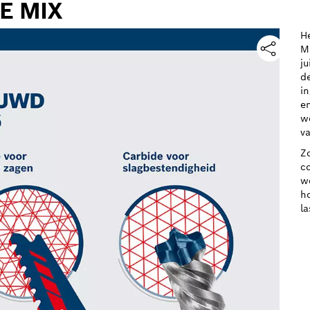
DE MIX
H
Ma
j
de
i
e
w
va
Z
c
w
h
la