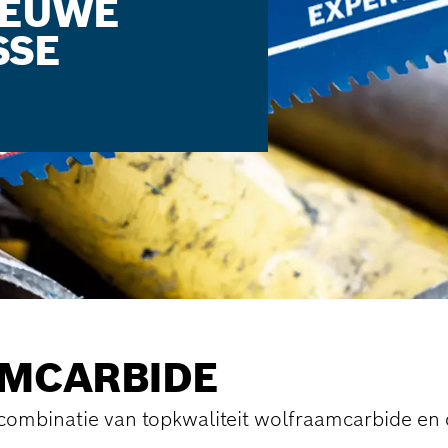
IEUWE
SSE
M­CARBIDE
combinatie van topkwaliteit wolfraamcarbide e