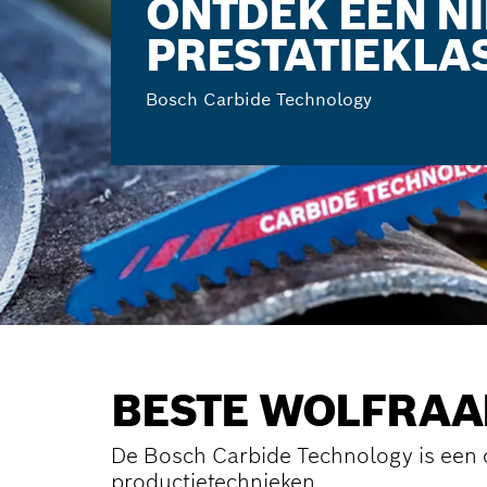
ONTDEK EEN N
PRESTATIEKLA
Bosch Carbide Technology
BESTE WOLFRAA
De Bosch Carbide Technology is een 
productietechnieken.