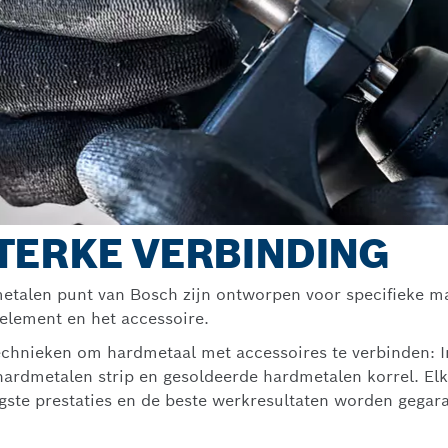
TERKE VERBINDING
talen punt van Bosch zijn ontworpen voor specifieke ma
element en het accessoire.
technieken om hardmetaal met accessoires te verbinden: I
hardmetalen strip en gesoldeerde hardmetalen korrel. Elk
ste prestaties en de beste werkresultaten worden gegar