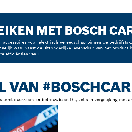
EIKEN MET BOSCH CA
 accessoires voor elektrisch gereedschap binnen de bedrijfstak
lijk was. Naast de uitzonderlijke levensduur van het product 
 efficiëntieniveau.
L VAN #BOSCHCAR
terst duurzaam en betrouwbaar. Dit, zelfs in vergelijking met 