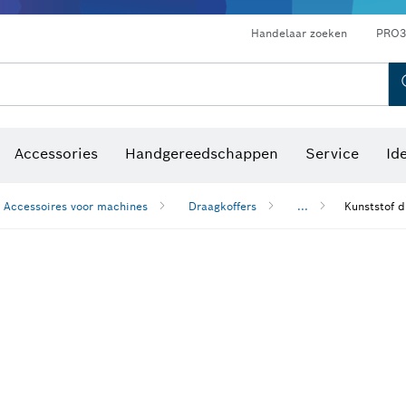
Optische waterpastoestellen
Handelaar zoeken
PRO3
Accessories
Handgereedschappen
Service
Id
Accessoires voor machines
Draagkoffers
...
Kunststof 