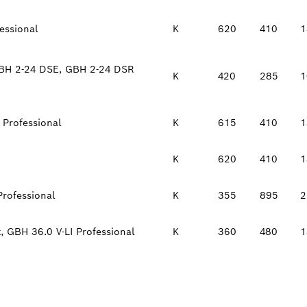
essional
K
620
410
1
BH 2-24 DSE, GBH 2-24 DSR
K
420
285
1
Professional
K
615
410
1
K
620
410
1
rofessional
K
355
895
2
 GBH 36.0 V-LI Professional
K
360
480
1