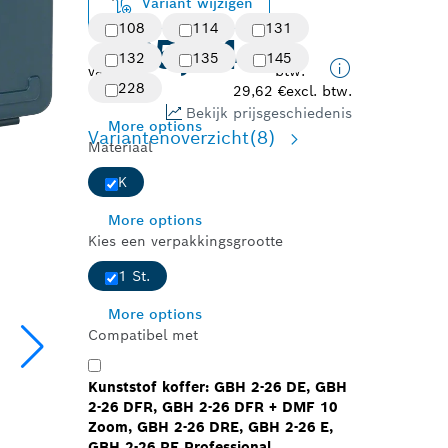
Variant wijzigen
108
114
131
35,84 €
incl.
132
135
145
vanaf
btw.
228
29,62 €
excl. btw.
Bekijk prijsgeschiedenis
More options
Variantenoverzicht
(8)
Materiaal
K
More options
Kies een verpakkingsgrootte
1 St.
More options
Compatibel met
Kunststof koffer: GBH 2-26 DE, GBH
2-26 DFR, GBH 2-26 DFR + DMF 10
Zoom, GBH 2-26 DRE, GBH 2-26 E,
GBH 2-26 RE Professional