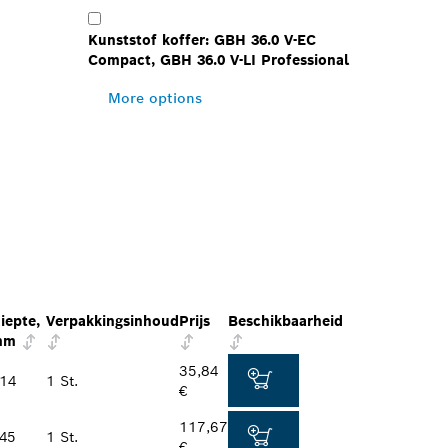
Kunststof koffer: GBH 36.0 V-EC
Compact, GBH 36.0 V-LI Professional
More options
iepte,
Verpakkingsinhoud
Prijs
Beschikbaarheid
mm
35,84
14
1 St.
€
117,67
45
1 St.
€