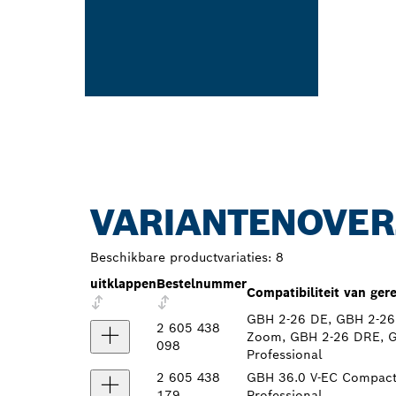
VARIANTENOVER
Beschikbare productvariaties:
8
uitklappen
Bestelnummer
Compatibiliteit van ge
GBH 2-26 DE, GBH 2-26
2 605 438
Zoom, GBH 2-26 DRE, G
098
Professional
2 605 438
GBH 36.0 V-EC Compact,
179
Professional