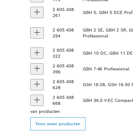
2 605 438
GBH 5, GBH 5 DCE Prof
261
2 605 438
GBH 2 SE, GBH 2 SR, G
294
Professional
2 605 438
GBH 10 DC, GBH 11 DE 
322
2 605 438
GBH 7-46 Professional
396
2 605 438
GSH 16-28, GSH 16-30 P
628
2 605 438
GBH 36.0 V-EC Compact,
668
van
producten
Toon meer producten