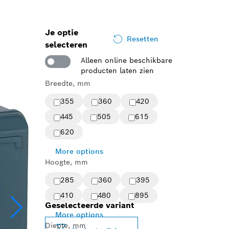
Je optie
Resetten
selecteren
Alleen online beschikbare
producten laten zien
Breedte, mm
355
360
420
445
505
615
620
More options
Hoogte, mm
285
360
395
410
480
895
Geselecteerde variant
More options
Diepte, mm