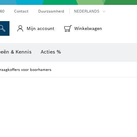
Warmtebeeldcamera's & thermodetectoren
60
Contact
Duurzaamheid
NEDERLANDS
Mijn account
Winkelwagen
eeën & Kennis
Acties %
draagkoffers voor boorhamers