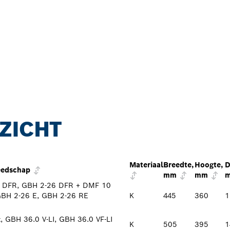
ZICHT
Materiaal
Breedte,
Hoogte,
D
reedschap
mm
mm
 DFR, GBH 2-26 DFR + DMF 10
BH 2-26 E, GBH 2-26 RE
K
445
360
1
 GBH 36.0 V-LI, GBH 36.0 VF-LI
K
505
395
1