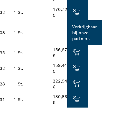
170,72
32
1 St.
€
Verkrijgbaar
08
1 St.
bij onze
partners
156,67
35
1 St.
€
159,44
32
1 St.
€
222,94
28
1 St.
€
130,86
31
1 St.
€