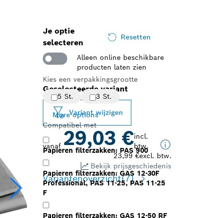
Je optie
Resetten
selecteren
Alleen online beschikbare
producten laten zien
Kies een verpakkingsgrootte
Geselecteerde variant
5 St.
3 St.
Variant wijzigen
More options
Compatibel met
29,03 €
incl.
vanaf
btw.
Papieren filterzakken: PAS 900
23,99 €
excl. btw.
Bekijk prijsgeschiedenis
Papieren filterzakken: GAS 12-30F
Variantenoverzicht
(7)
Professional, PAS 11-25, PAS 11-25
F
Papieren filterzakken: GAS 12-50 RF