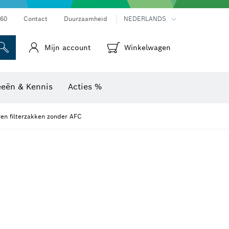
Warmtebeeldcamera's & thermodetectoren
60
Contact
Duurzaamheid
NEDERLANDS
Mijn account
Winkelwagen
eeën & Kennis
Acties %
en filterzakken zonder AFC