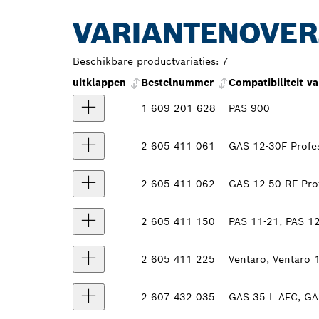
VARIANTENOVER
Beschikbare productvariaties:
7
uitklappen
Bestelnummer
Compatibiliteit v
1 609 201 628
PAS 900
2 605 411 061
GAS 12-30F Profes
2 605 411 062
GAS 12-50 RF Prof
2 605 411 150
PAS 11-21, PAS 12
2 605 411 225
Ventaro, Ventaro 
2 607 432 035
GAS 35 L AFC, GA