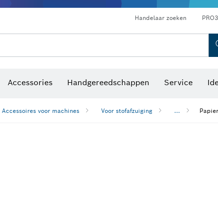
Optische waterpastoestellen
Handelaar zoeken
PRO3
Accessories
Handgereedschappen
Service
Id
Accessoires voor machines
Voor stofafzuiging
...
Papier