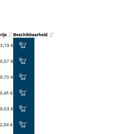
rijs
Beschikbaarheid
3,19 €
0,57 €
9,70 €
0,45 €
9,03 €
2,04 €