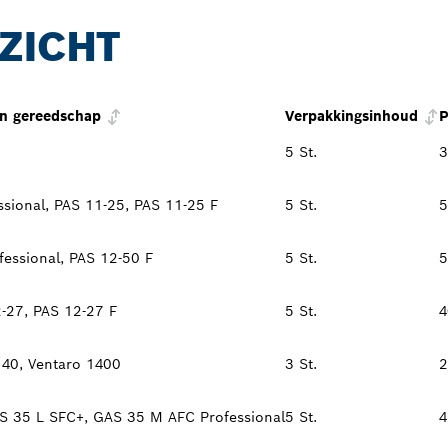
ZICHT
an gereedschap
Verpakkingsinhoud
P
5 St.
3
sional, PAS 11-25, PAS 11-25 F
5 St.
5
essional, PAS 12-50 F
5 St.
5
-27, PAS 12-27 F
5 St.
4
140, Ventaro 1400
3 St.
2
S 35 L SFC+, GAS 35 M AFC Professional
5 St.
4