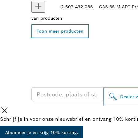
2 607 432 036
GAS 55 M AFC Pro
van
producten
Toon meer producten
ZOEK BOSCH 
IN UW BUURT
Dealer 
Schrijf je in voor onze nieuwsbrief en ontvang 10% kort
Abonneer je en krijg 10% korting.