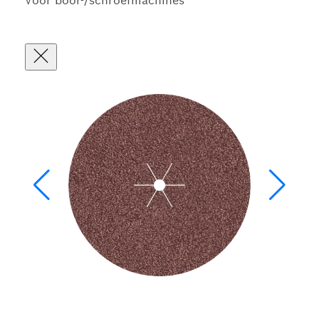
Voor boor-/schroefmachines