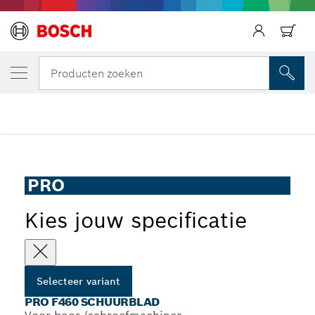
JOUW GESELECTEERDE VARIANT
PRO F460 schuurblad
Producten zoeken
...
PRO F460 Schuurblad voor boormachines
PRO
Kies jouw specificatie
Selecteer variant
PRO F460 SCHUURBLAD