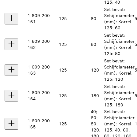
125: 40
Set bevat:
1 609 200
Schijfdiameter
125
60
5
161
(mm): Korrel
125: 60
Set bevat:
1 609 200
Schijfdiameter
125
80
5
162
(mm): Korrel
125: 80
Set bevat:
1 609 200
Schijfdiameter
125
120
5
163
(mm): Korrel
125: 120
Set bevat:
1 609 200
Schijfdiameter
125
180
5
164
(mm): Korrel
125: 180
40;
Set bevat:
60;
Schijfdiameter
1 609 200
125
80;
(mm): Korrel
1
165
120;
125: 40; 60;
180
80; 120; 180