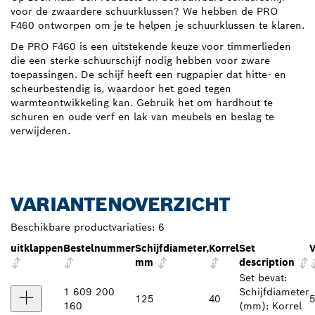
voor de zwaardere schuurklussen? We hebben de PRO
F460 ontworpen om je te helpen je schuurklussen te klaren.
De PRO F460 is een uitstekende keuze voor timmerlieden
die een sterke schuurschijf nodig hebben voor zware
toepassingen. De schijf heeft een rugpapier dat hitte- en
scheurbestendig is, waardoor het goed tegen
warmteontwikkeling kan. Gebruik het om hardhout te
schuren en oude verf en lak van meubels en beslag te
verwijderen.
VARIANTENOVERZICHT
Beschikbare productvariaties:
6
uitklappen
Bestelnummer
Schijfdiameter,
Korrel
Set
V
mm
description
Set bevat:
1 609 200
Schijfdiameter
125
40
5
160
(mm): Korrel