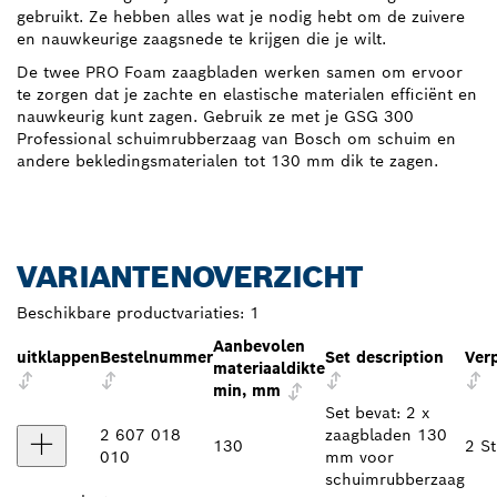
gebruikt. Ze hebben alles wat je nodig hebt om de zuivere
en nauwkeurige zaagsnede te krijgen die je wilt.
De twee PRO Foam zaagbladen werken samen om ervoor
te zorgen dat je zachte en elastische materialen efficiënt en
nauwkeurig kunt zagen. Gebruik ze met je GSG 300
Professional schuimrubberzaag van Bosch om schuim en
andere bekledingsmaterialen tot 130 mm dik te zagen.
VARIANTENOVERZICHT
Beschikbare productvariaties:
1
Aanbevolen
uitklappen
Bestelnummer
Set description
Ver
materiaaldikte
min, mm
Set bevat: 2 x
2 607 018
zaagbladen 130
130
2 St
010
mm voor
schuimrubberzaag