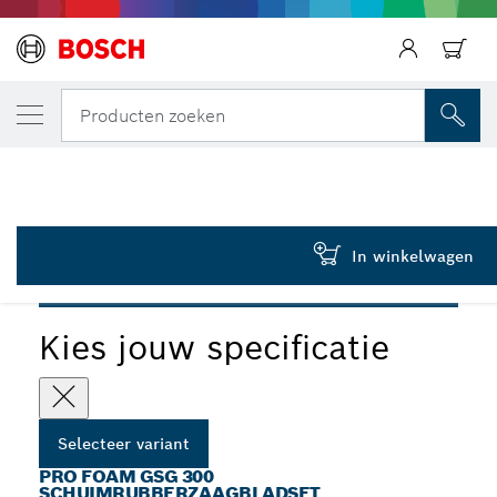
JOUW GESELECTEERDE VARIANT
PRO Foam zaagblad, 130 mm, 2 stuks
Producten zoeken
2 607 018 010
PRO Foam GSG 300 schuimrubberzaagbladset, 130 mm, 2-
...
delig
In winkelwagen
PRO
Kies jouw specificatie
Selecteer variant
PRO FOAM GSG 300
SCHUIMRUBBERZAAGBLADSET