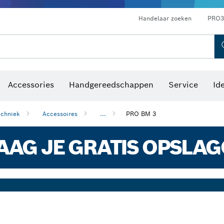
Optische waterpastoestellen
Handelaar zoeken
PRO3
Accessories
Handgereedschappen
Service
Id
chniek
Accessoires
...
PRO BM 3
AG JE GRATIS OPSLA