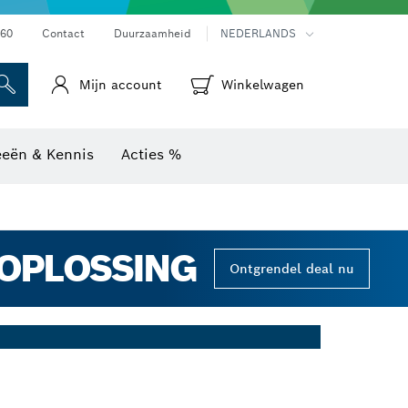
Warmtebeeldcamera's & thermodetectoren
60
Contact
Duurzaamheid
NEDERLANDS
Mijn account
Winkelwagen
eeën & Kennis
Acties %
GOPLOSSING
Ontgrendel deal nu