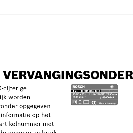
eel zoeken
TE VERVANGINGSONDE
cijferige
ijk worden
eronder opgegeven
informatie op het
 artikelnummer niet
rde nummer, gebruik