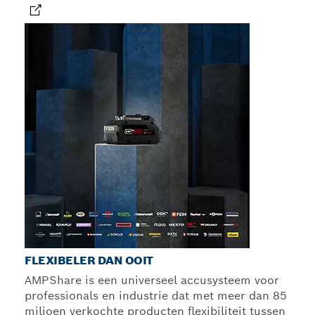
FLEXIBELER DAN OOIT
AMPShare is een universeel accusysteem voor
professionals en industrie dat met meer dan 85
miljoen verkochte producten flexibiliteit tussen