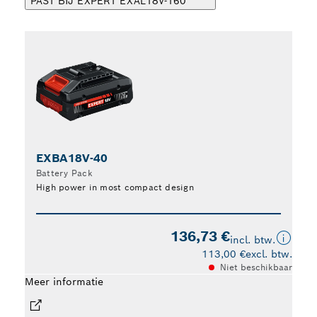
PAST BIJ EXPERT EXAL18V-160
EXBA18V-40
E
Battery Pack
Ba
High power in most compact design
Hi
136,73 €
incl. btw.
113,00 €
excl. btw.
Niet beschikbaar
Meer informatie
Meer