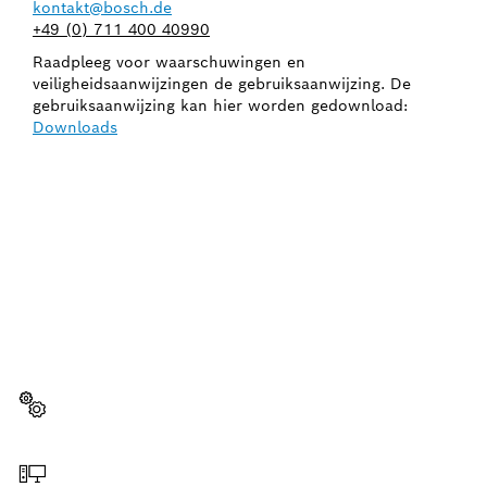
kontakt@bosch.de
+49 (0) 711 400 40990
Raadpleeg voor waarschuwingen en
veiligheidsaanwijzingen de gebruiksaanwijzing. De
gebruiksaanwijzing kan hier worden gedownload:
Downloads
HEEFT U EEN
VERVANGINGSONDERDEEL
NODIG?
Hier vind u snel en eenvoudig de juiste
vervangingsonderdelen voor jouw professionele
Bosch gereedschap.
Vervangingsonderdeel kiezen