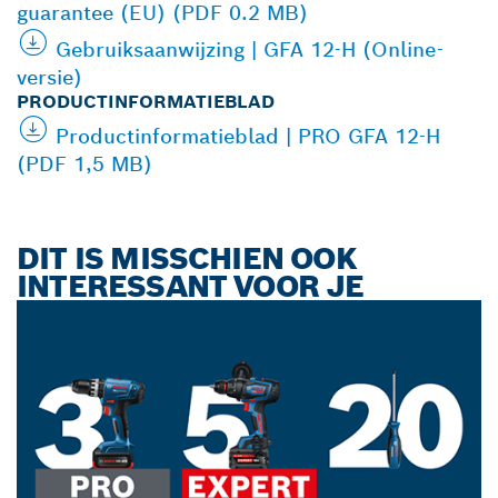
guarantee (EU) (PDF 0.2 MB)
Gebruiksaanwijzing | GFA 12-H (Online-
versie)
PRODUCTINFORMATIEBLAD
Productinformatieblad | PRO GFA 12-H
(PDF 1,5 MB)
DIT IS MISSCHIEN OOK
INTERESSANT VOOR JE