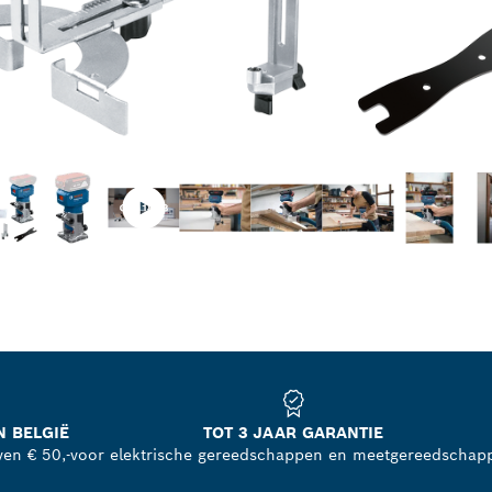
N BELGIË
TOT 3 JAAR GARANTIE
ven € 50,-
voor elektrische gereedschappen en meetgereedschap