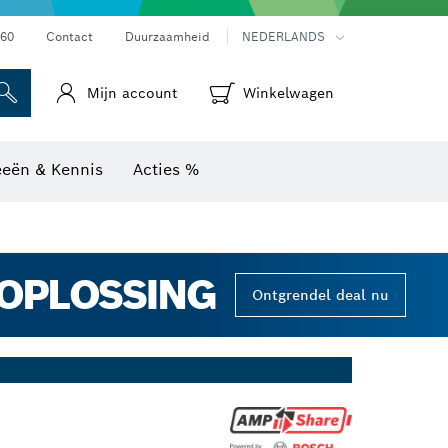
Warmtebeeldcamera's & thermodetectoren
60
Contact
Duurzaamheid
NEDERLANDS
Mijn account
Winkelwagen
eeën & Kennis
Acties %
GOPLOSSING
Ontgrendel deal nu