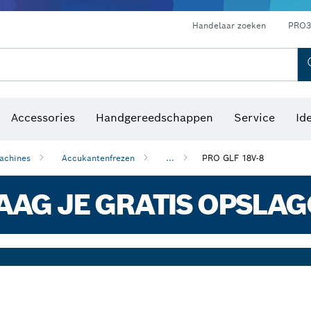
Optische waterpastoestellen
Handelaar zoeken
PRO3
Accessories
Handgereedschappen
Service
Id
achines
Accukantenfrezen
...
PRO GLF 18V-8
AG JE GRATIS OPSLA