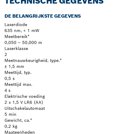
TECHNISCHE GEGEVENS
DE BELANGRIJKSTE GEGEVENS
Laserdiode
635 nm, < 1 mW
Meetbereik*
0,050 – 50,000 m
Laserklasse
2
Meetnauwkeurigheid, type.*
± 1,5 mm
Meettijd, typ.
0,5 s
Meettijd max.
4 s
Elektrische voeding
2 x 1,5 V LR6 (AA)
Uitschakelautomaat
5 min
Gewicht, ca.*
0,2 kg
Maateenheden