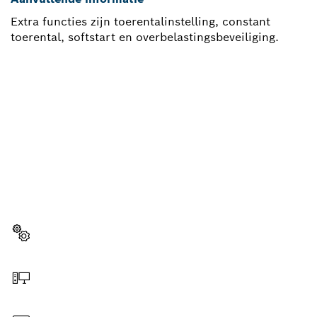
Extra functies zijn toerentalinstelling, constant
toerental, softstart en overbelastingsbeveiliging.
HEEFT U EEN
VERVANGINGSONDERDEEL
NODIG?
Hier vind u snel en eenvoudig de juiste
vervangingsonderdelen voor jouw professionele
Bosch gereedschap.
Vervangingsonderdeel kiezen
Online bestellen