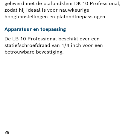
geleverd met de plafondklem DK 10 Professional,
zodat hij ideaal is voor nauwkeurige
hoogteinstellingen en plafondtoepassingen.
Apparatuur en toepassing
De LB 10 Professional beschikt over een
statiefschroefdraad van 1/4 inch voor een
betrouwbare bevestiging.
HEEFT U EEN
VERVANGINGSONDERDEEL
NODIG?
Hier vind u snel en eenvoudig de juiste
vervangingsonderdelen voor jouw professionele
Bosch gereedschap.