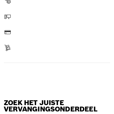
Vervangingsonderdeel kiezen
Online bestellen
Betalen
Levering ontvangen
Vervangingsonderdeel zoeken
ZOEK HET JUISTE
VERVANGINGSONDERDEEL