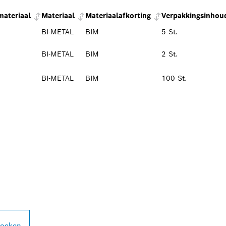
ateriaal
Materiaal
Materiaalafkorting
Verpakkingsinhou
BI-METAL
BIM
5 St.
BI-METAL
BIM
2 St.
BI-METAL
BIM
100 St.
PROFESSIONAL DE
zoeken