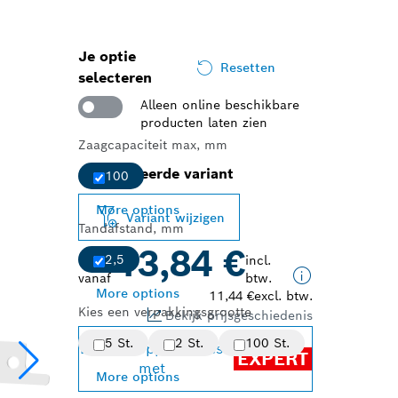
Je optie
Resetten
selecteren
Alleen online beschikbare
producten laten zien
Zaagcapaciteit max, mm
Geselecteerde variant
100
More options
Variant wijzigen
Tandafstand, mm
13,84 €
2,5
incl.
vanaf
btw.
More options
11,44 €
excl. btw.
Kies een verpakkingsgrootte
Bekijk prijsgeschiedenis
5 St.
2 St.
100 St.
Behaal topprestaties
EXPERT
met
More options