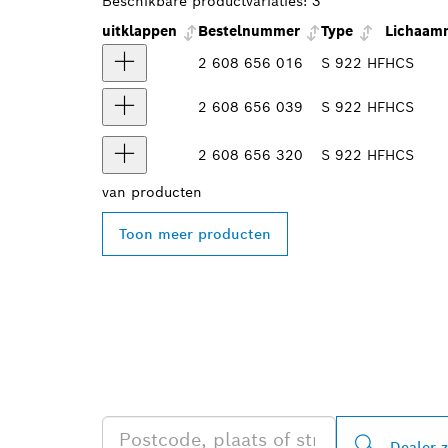
Beschikbare productvariaties:
3
uitklappen
Bestelnummer
Type
Lichaamm
2 608 656 016
S 922 HF
HCS
2 608 656 039
S 922 HF
HCS
2 608 656 320
S 922 HF
HCS
van
producten
Toon meer producten
ZOEK BOSCH 
IN UW BUURT
Dealer 