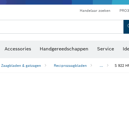
Optische waterpastoestellen
Handelaar zoeken
PRO3
Accessories
Handgereedschappen
Service
Id
Zaagbladen & gatzagen
Reciprozaagbladen
...
S 922 H