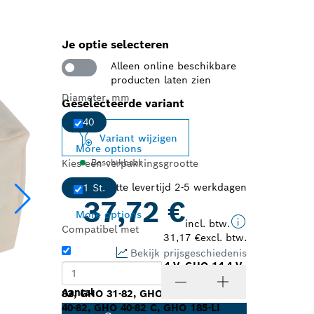
Je optie selecteren
Alleen online beschikbare
producten laten zien
Diameter, mm
Geselecteerde variant
40
Variant wijzigen
More options
Kies een verpakkingsgrootte
Beschikbaar
Geschatte levertijd 2-5 werkdagen
1 St.
37,72 €
More options
incl. btw.
Compatibel met
31,17 €
excl. btw.
Bekijk prijsgeschiedenis
Stofzakken: GHO 14,4 V, GHO 14,4 V-
LI, GHO 15-82, GHO 18.0 V, GHO 26-
Aantal
82, GHO 31-82, GHO 36-82 C, GHO
40-82, GHO 40-82 C, GHO 185-LI