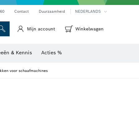
Warmtebeeldcamera's & thermodetectoren
60
Contact
Duurzaamheid
NEDERLANDS
Mijn account
Winkelwagen
eeën & Kennis
Acties %
akken voor schaafmachines