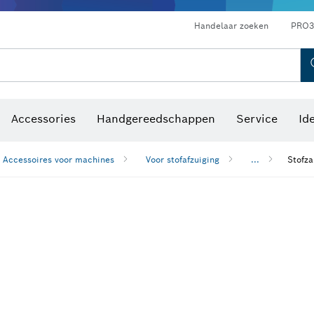
Optische waterpastoestellen
Handelaar zoeken
PRO3
Accessories
Handgereedschappen
Service
Id
Accessoires voor machines
Voor stofafzuiging
...
Stofz