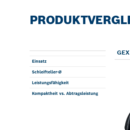
PRODUKTVERGL
GEX 
Einsatz
Schleif­teller-Ø
Leistungs­fähig­keit
Kom­pakt­heit vs. Abtrags­leistung