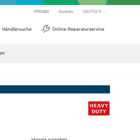
Laser-Entfernungsmesser
Wärmebildkameras & Thermodetektoren
Winkel- und Neigungsmesser
PRO360
Kontakt
DEUTSCH
Händlersuche
Online-Reparaturservice
on
Variante auswählen