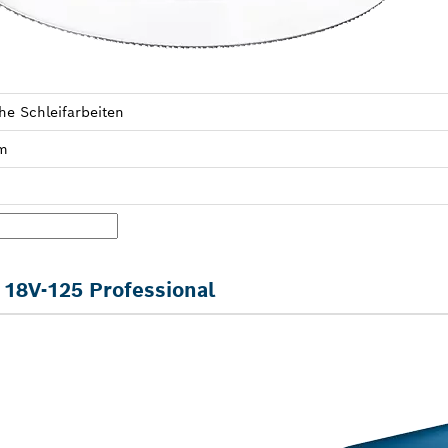
he Schleif­arbeiten
m
18V-125 Professional