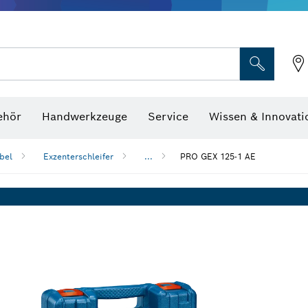
Optische Nivelliergeräte
hraubenschlüssel
ehör
Handwerkzeuge
Service
Wissen & Innovati
bel
Exzenterschleifer
...
PRO GEX 125-1 AE