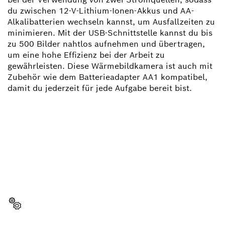
du zwischen 12-V-Lithium-Ionen-Akkus und AA-
Alkalibatterien wechseln kannst, um Ausfallzeiten zu
minimieren. Mit der USB-Schnittstelle kannst du bis
zu 500 Bilder nahtlos aufnehmen und übertragen,
um eine hohe Effizienz bei der Arbeit zu
gewährleisten. Diese Wärmebildkamera ist auch mit
Zubehör wie dem Batterieadapter AA1 kompatibel,
damit du jederzeit für jede Aufgabe bereit bist.
BRAUCHST DU EIN
ERSATZTEIL?
Hier findest du schnell und einfach die passenden
Ersatzteile für dein professionelles Bosch Werkzeug.
Ersatzteil wählen