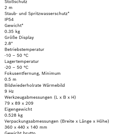
Stoßschutz
2 m
Staub- und Spritzwasserschutz*
IP54
Gewicht*
0.35 kg
Größe Display
2.8"
Betriebstemperatur
-10 – 50 °C
Lagertemperatur
-20 – 50 °C
Fokusentfernung, Minimum
0.5 m
Bildwiederholrate Wärmebild
9 Hz
Werkzeugabmessungen (L x B x H)
79 x 89 x 209
Eigengewicht
0.528 kg
Verpackungsabmessungen (Breite x Länge x Höhe)
360 x 440 x 140 mm
Gewicht brutto