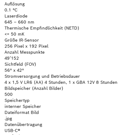
Auflösung
0.1 °C
Laserdiode
645 – 660 nm
Thermische Empfindlichkeit (NETD)
<= 50 mK
Größe IR-Sensor
256 Pixel x 192 Pixel
Anzahl Messpunkte
49’152
Sichtfeld (FOV)
56° x 42°
Stromversorgung und Betriebsdauer
4 x 1,5 V LR6 (AA) 4 Stunden, 1 x GBA 12V 8 Stunden
Bildspeicher (Anzahl Bilder)
500
Speichertyp
interner Speicher
Dateiformat Bild
.jpg
Datenübertragung
USB-C®