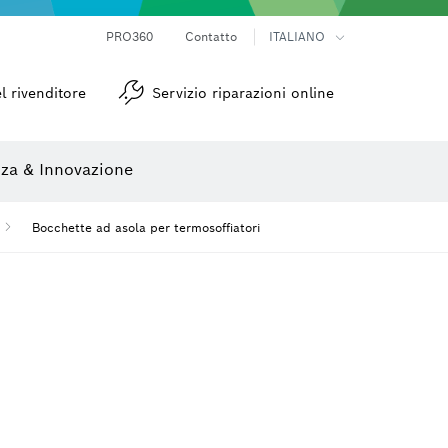
Telecamere da ispezione
Termocamere e Thermo Detector
Goniometri e inclinometri
PRO360
Contatto
ITALIANO
zione
Lame per seghe e seghe a tazza
Dischi per levigatura, nastri abrasivi e carte abrasive
l rivenditore
Servizio riparazioni online
za & Innovazione
Bocchette ad asola per termosoffiatori