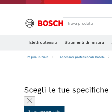
Foratura, taglio e levigatura al diamante
Bit avvitamento, bussole per viti e bussole
Mole da taglio
Trova prodotti
Elettroutensili
Strumenti di misura
Pagina iniziale
Accessori professionali Bosch.
Scegli le tue specifiche
Seleziona variante