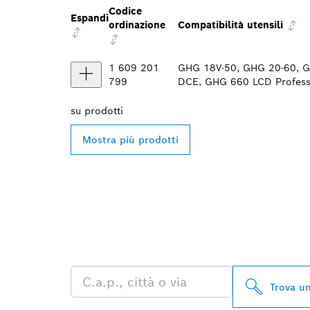
Codice
Espandi
ordinazione
Compatibilità utensili
1 609 201
GHG 18V-50, GHG 20-60, 
799
DCE, GHG 660 LCD Profess
su
prodotti
Mostra più prodotti
TROVA UN RI
PROFESSIONA
Trova un