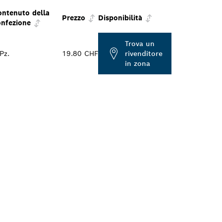
ontenuto della
Prezzo
Disponibilità
onfezione
Trova un
Pz.
19.80 CHF
rivenditore
in zona
E