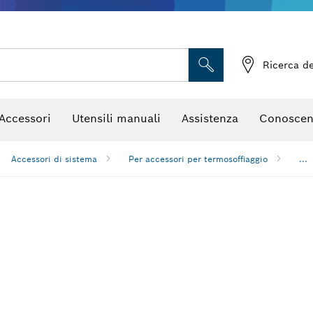
, mole da sbavo e spazzole con filo metallico
Frese e lame per pialletti
Accessori per utensili multifun
Ricerca de
Accessori
Utensili manuali
Assistenza
Conoscen
Accessori di sistema
Per accessori per termosoffiaggio
...