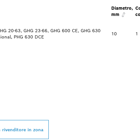
Diametro,
C
mm
c
GHG 20-63, GHG 23-66, GHG 600 CE, GHG 630
10
1 
ional, PHG 630 DCE
VENDITORE BOSCH
L NELLE VICINANZ
 rivenditore in zona