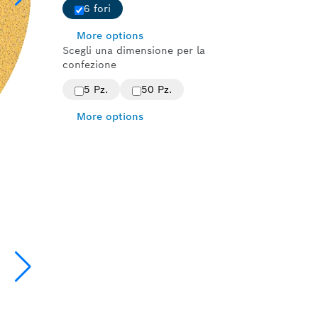
6 fori
More options
Scegli una dimensione per la
confezione
5 Pz.
50 Pz.
More options