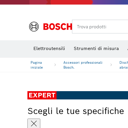
Foratura, taglio e levigatura al diamante
Bit avvitamento, bussole per viti e bussole
Mole da taglio
Trova prodotti
Elettroutensili
Strumenti di misura
Pagina
Accessori professionali
Disch
iniziale
Bosch.
abra
EXPERT
Scegli le tue specifiche