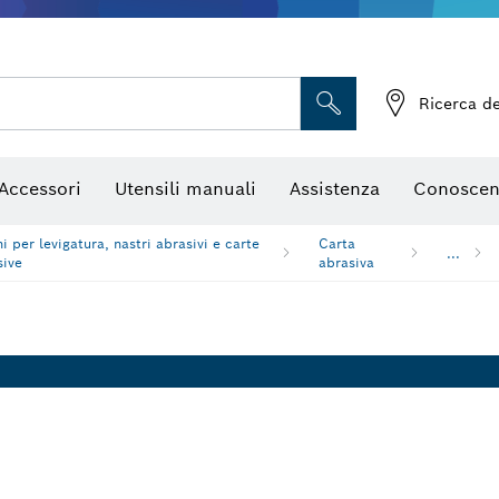
, mole da sbavo e spazzole con filo metallico
Frese e lame per pialletti
Accessori per utensili multifun
Ricerca de
Accessori
Utensili manuali
Assistenza
Conoscen
i per levigatura, nastri abrasivi e carte
Carta
...
sive
abrasiva