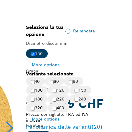
Seleziona la tua
Reimposta
opzione
Diametro disco, mm
150
More options
Grana
Variante selezionata
40
60
80
Cambia variante
100
120
150
180
9.49 CHF
220
240
A partire
320
400
da
Prezzo consigliato, TRA ed IVA
More options
incluse
Foratura
Panoramica delle varianti
(20)