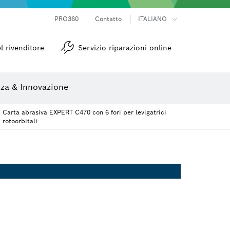
Telecamere da ispezione
Termocamere e Thermo Detector
Goniometri e inclinometri
PRO360
Contatto
ITALIANO
zione
Lame per seghe e seghe a tazza
Dischi per levigatura, nastri abrasivi e carte abrasive
l rivenditore
Servizio riparazioni online
za & Innovazione
Carta abrasiva EXPERT C470 con 6 fori per levigatrici
rotoorbitali