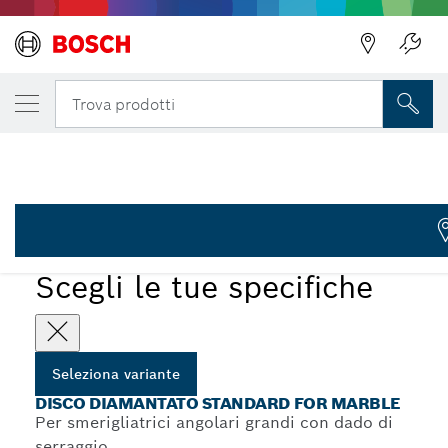
LA TUA VARIANTE SELEZIONATA
Disco diamantato Standard for Marble
Indietro
Trova prodotti
2 608 602 283
Dischi diamantati Standard for Marble per smerigliatrici
...
angolari grandi
Scegli le tue specifiche
Seleziona variante
DISCO DIAMANTATO STANDARD FOR MARBLE
Per smerigliatrici angolari grandi con dado di
serraggio