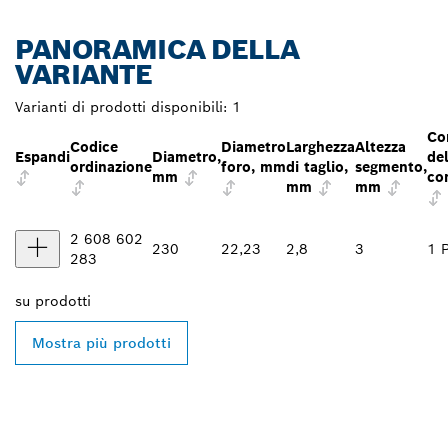
PANORAMICA DELLA
VARIANTE
Varianti di prodotti disponibili:
1
Co
Codice
Diametro
Larghezza
Altezza
Espandi
Diametro,
del
ordinazione
foro, mm
di taglio,
segmento,
mm
co
mm
mm
2 608 602
230
22,23
2,8
3
1 P
283
su
prodotti
Mostra più prodotti