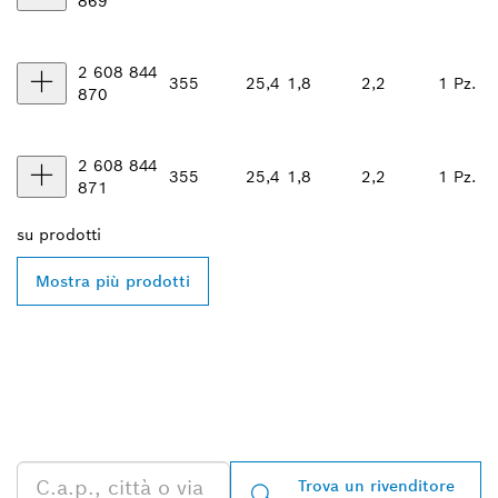
869
2 608 844
355
25,4
1,8
2,2
1 Pz.
870
2 608 844
355
25,4
1,8
2,2
1 Pz.
871
su
prodotti
Mostra più prodotti
TROVA UN RIVENDITORE
BOSCH PROFESSIONAL
NELLE VICINANZE
Trova un rivenditore