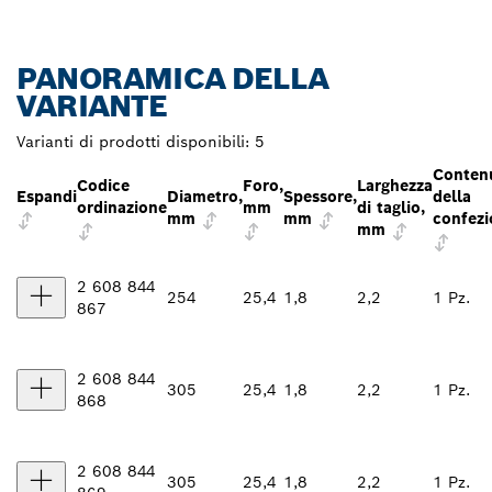
PANORAMICA DELLA
VARIANTE
Varianti di prodotti disponibili:
5
Conten
Codice
Foro,
Larghezza
Espandi
Diametro,
Spessore,
della
ordinazione
mm
di taglio,
mm
mm
confezi
mm
2 608 844
254
25,4
1,8
2,2
1 Pz.
867
2 608 844
305
25,4
1,8
2,2
1 Pz.
868
2 608 844
305
25,4
1,8
2,2
1 Pz.