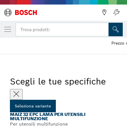
LA TUA VARIANTE SELEZIONATA
MAIZ 32 EPC Lama per utensili multifunzio
Trova prodotti
Prezzo 
...
Lame per tagli da pieno MAIZ 32 EPC
Scegli le tue specifiche
Seleziona variante
MAIZ 32 EPC LAMA PER UTENSILI
MULTIFUNZIONE
Per utensili multifunzione