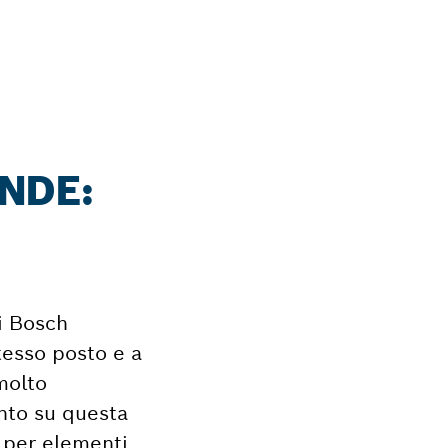
NDE:
li Bosch
stesso posto e a
molto
ento su questa
 per elementi