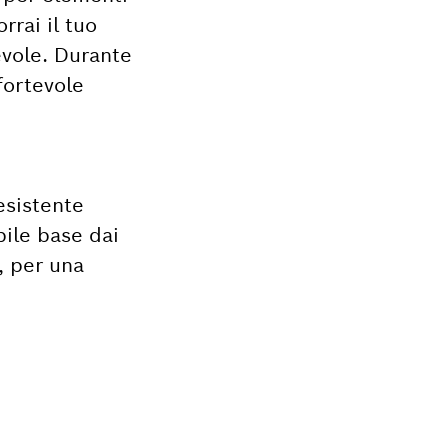
rrai il tuo
evole. Durante
fortevole
esistente
bile base dai
, per una