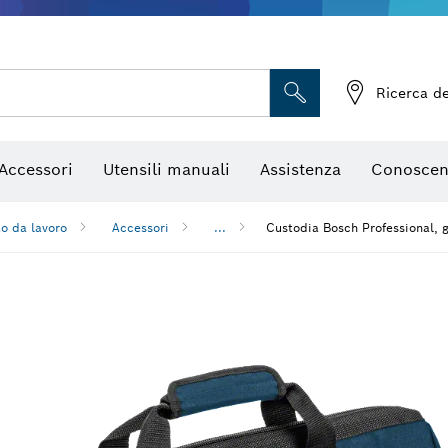
, mole da sbavo e spazzole con filo metallico
Frese e lame per pialletti
Accessori per utensili multifun
Ricerca de
Accessori
Utensili manuali
Assistenza
Conoscen
o da lavoro
Accessori
...
Custodia Bosch Professional, 