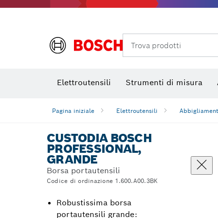
Foratura, taglio e levigatura al diamante
Bit avvitamento, bussole per viti e bussole
Mole da taglio
Trova prodotti
Elettroutensili
Strumenti di misura
Pagina iniziale
Elettroutensili
Abbigliament
CUSTODIA BOSCH
PROFESSIONAL,
GRANDE
Borsa portautensili
Codice di ordinazione 1.600.A00.3BK
Robustissima borsa
portautensili grande: