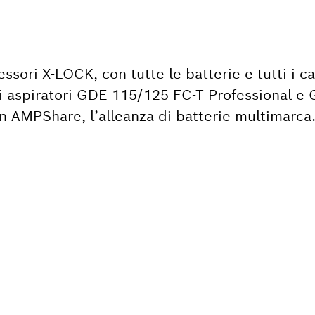
essori X-LOCK, con tutte le batterie e tutti i c
li aspiratori GDE 115/125 FC-T Professional e
n AMPShare, l’alleanza di batterie multimarca
ORRE UN PEZZO DI
BIO?
n modo semplice e veloce, i pezzi di ricambio pe
Professional.