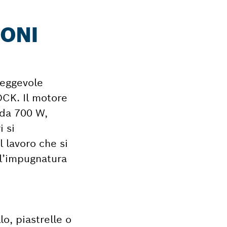
IONI
neggevole
LOCK. Il motore
 da 700 W,
i si
l lavoro che si
ll’impugnatura
lo, piastrelle o