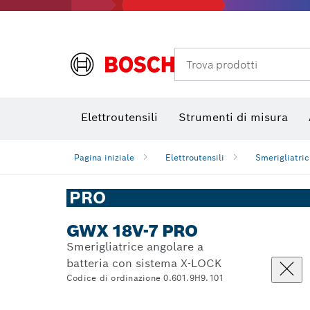
Foratura, taglio e levigatura al diamante
Bit avvitamento, bussole per viti e bussole
Mole da taglio
Trova prodotti
Elettroutensili
Strumenti di misura
Pagina iniziale
Elettroutensili
Smerigliatric
PRO
GWX 18V-7 PRO
Smerigliatrice angolare a
batteria con sistema X-LOCK
Codice di ordinazione 0.601.9H9.101