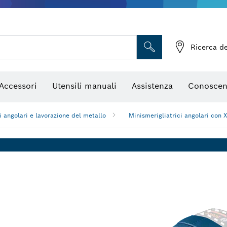
, mole da sbavo e spazzole con filo metallico
Frese e lame per pialletti
Accessori per utensili multifun
Ricerca de
Accessori
Utensili manuali
Assistenza
Conoscen
i angolari e lavorazione del metallo
Minismerigliatrici angolari con