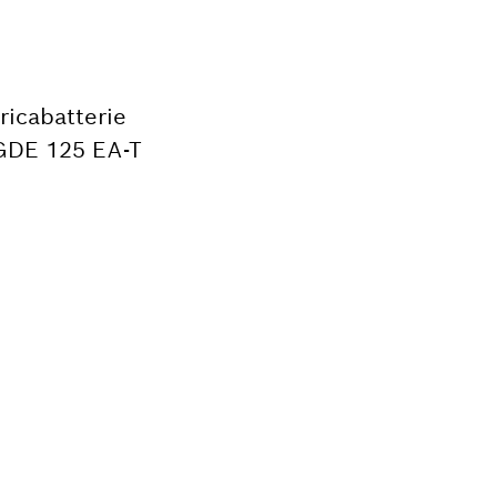
aricabatterie
 GDE 125 EA-T
.
r il tuo