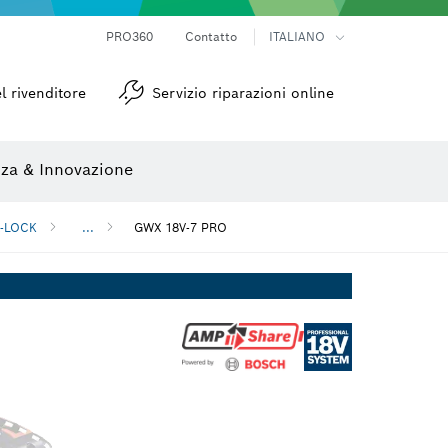
Telecamere da ispezione
Termocamere e Thermo Detector
Goniometri e inclinometri
PRO360
Contatto
ITALIANO
zione
Lame per seghe e seghe a tazza
Dischi per levigatura, nastri abrasivi e carte abrasive
l rivenditore
Servizio riparazioni online
za & Innovazione
 X-LOCK
...
GWX 18V-7 PRO