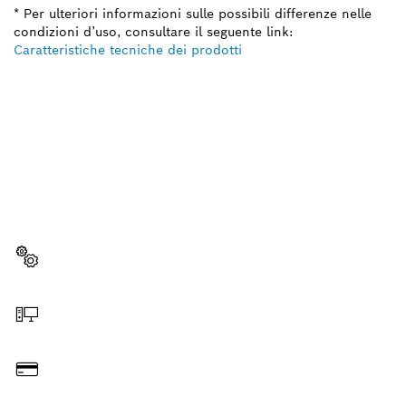
* Per ulteriori informazioni sulle possibili differenze nelle
condizioni d’uso, consultare il seguente link:
Caratteristiche tecniche dei prodotti
TI OCCORRE UN PEZZO DI
RICAMBIO?
Qui troverai, in modo semplice e veloce, i pezzi di
ricambio per il tuo utensile Bosch Professional.
Scegli il pezzo di ricambio
Ordina online
Paga l’importo