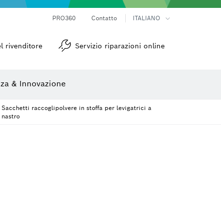
Telecamere da ispezione
Termocamere e Thermo Detector
Goniometri e inclinometri
PRO360
Contatto
ITALIANO
zione
Lame per seghe e seghe a tazza
Dischi per levigatura, nastri abrasivi e carte abrasive
l rivenditore
Servizio riparazioni online
za & Innovazione
Sacchetti raccoglipolvere in stoffa per levigatrici a
nastro