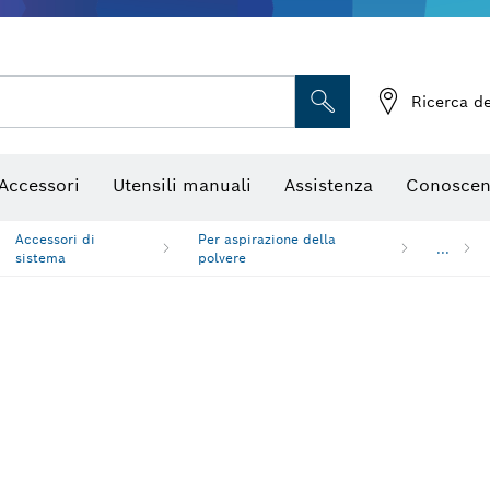
, mole da sbavo e spazzole con filo metallico
Frese e lame per pialletti
Accessori per utensili multifun
Ricerca de
Accessori
Utensili manuali
Assistenza
Conoscen
Accessori di
Per aspirazione della
...
sistema
polvere