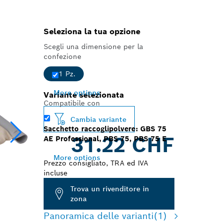
Seleziona la tua opzione
Scegli una dimensione per la
confezione
1 Pz.
More options
Variante selezionata
Compatibile con
Cambia variante
Sacchetto raccoglipolvere: GBS 75
31.22 CHF
AE Professional, PBS 75, PBS 75 E
More options
Prezzo consigliato, TRA ed IVA
incluse
Trova un rivenditore in
zona
Panoramica delle varianti
(1)