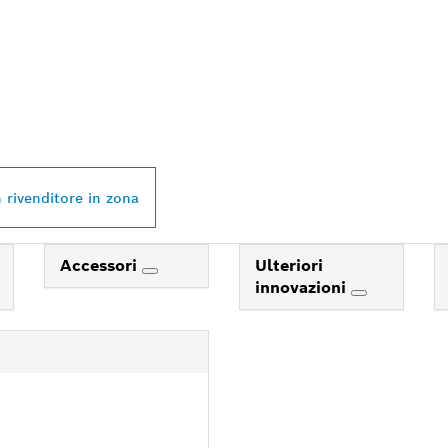
VENDITORE BOSCH
L NELLE VICINANZ
 rivenditore in zona
Accessori
Ulteriori
innovazioni