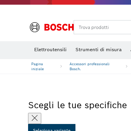
Foratura, taglio e levigatura al diamante
Bit avvitamento, bussole per viti e bussole
Mole da taglio
Trova prodotti
Elettroutensili
Strumenti di misura
Pagina
Accessori professionali
iniziale
Bosch.
Scegli le tue specifiche
Seleziona variante