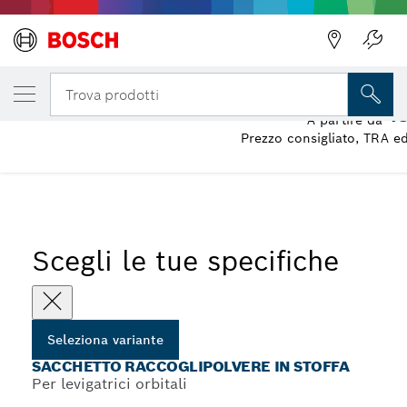
LA TUA VARIANTE SELEZIONATA
Sacchetto raccoglipolvere in stoffa
Trova prodotti
1
A partire da
Prezzo consigliato, TRA ed
...
Sacchetti raccoglipolvere per levigatrici orbitali
Scegli le tue specifiche
Seleziona variante
SACCHETTO RACCOGLIPOLVERE IN STOFFA
Per levigatrici orbitali