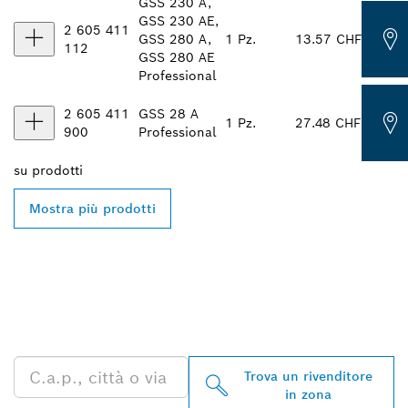
GSS 230 A,
GSS 230 AE,
2 605 411
GSS 280 A,
1 Pz.
13.57 CHF
112
GSS 280 AE
Professional
2 605 411
GSS 28 A
1 Pz.
27.48 CHF
900
Professional
su
prodotti
Mostra più prodotti
TROVA UN RIVENDITORE
BOSCH PROFESSIONAL
NELLE VICINANZE
Trova un rivenditore
in zona