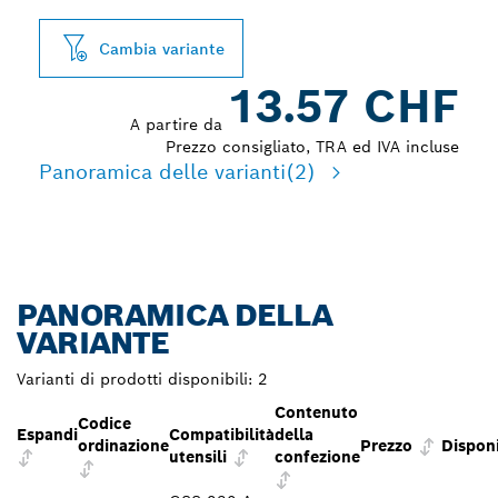
Cambia variante
13.57 CHF
A partire da
Prezzo consigliato, TRA ed IVA incluse
Panoramica delle varianti
(2)
PANORAMICA DELLA
VARIANTE
Varianti di prodotti disponibili:
2
Contenuto
Codice
Espandi
Compatibilità
della
ordinazione
Prezzo
Disponi
utensili
confezione